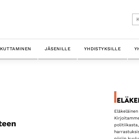
Ets
IKUTTAMINEN
JÄSENILLE
YHDISTYKSILLE
Y
Ensis
sivup
Eläkeläinen 
Kirjoitamme
teen
politiikasta
harrastuksi
piiriin kuu