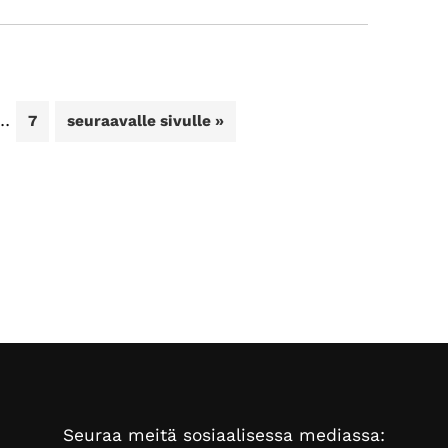
vuoden
ajat
Välisivut
…
u
Sivu
Siirry
7
seuraavalle sivulle »
jätetty
pois
Seuraa meitä sosiaalisessa mediassa: