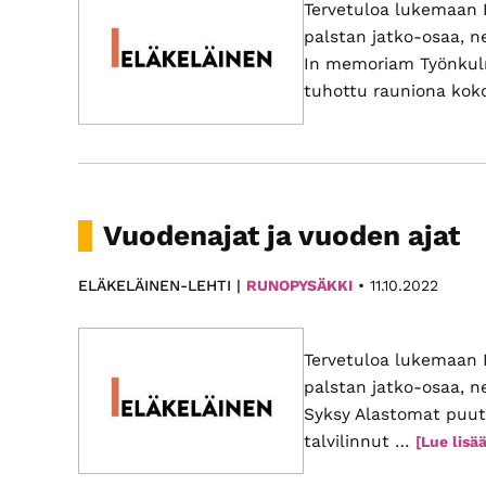
Tervetuloa lukemaan 
palstan jatko-osaa, n
In memoriam Työnkul
tuhottu rauniona ko
Vuodenajat ja vuoden ajat
ELÄKELÄINEN-LEHTI |
RUNOPYSÄKKI
•
11.10.2022
Tervetuloa lukemaan 
palstan jatko-osaa, n
Syksy Alastomat puut
talvilinnut …
[Lue lisää