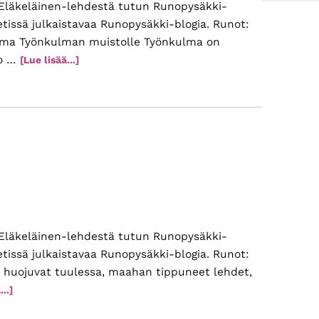
Eläkeläinen-lehdestä tutun Runopysäkki-
etissä julkaistavaa Runopysäkki-blogia. Runot:
ma Työnkulman muistolle Työnkulma on
ko …
tietoaTuho
[Lue lisää...]
ja
toivo
Eläkeläinen-lehdestä tutun Runopysäkki-
etissä julkaistavaa Runopysäkki-blogia. Runot:
 huojuvat tuulessa, maahan tippuneet lehdet,
tietoaVuodenajat
...]
ja