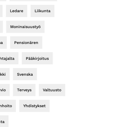
Ledare
Liikunta
Moninaisuustyö
ma
Pensionären
tajalta
Pääkirjoitus
kki
Svenska
rvio
Terveys
Valtuusto
nhoito
Yhdistykset
nta