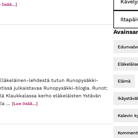
Kävely
tietoaUutta,
 lisää...]
vanhaa,
uutta
Iltapä
Avainsan
Edunvalv
Eläkeläis
Eläkeläinen-lehdestä tutun Runopysäkki-
Elämä
etissä julkaistavaa Runopysäkki-blogia. Runot:
ä Klaukkalassa kerho eläkeläisten Ystävän
Ikäystävä
lla …
tietoaHetkiä
[Lue lisää...]
Kalevin k
Kommentt