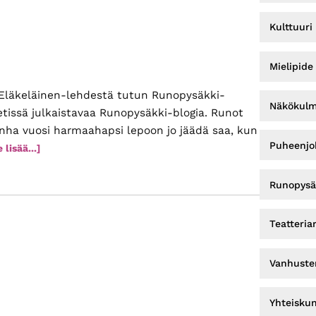
Kulttuuri
Mielipide
Eläkeläinen-lehdestä tutun Runopysäkki-
Näkökul
etissä julkaistavaa Runopysäkki-blogia. Runot
nha vuosi harmaahapsi lepoon jo jäädä saa, kun
Puheenjoh
tietoaUusi
 lisää...]
alku,
uusi
Runopysä
näkökulma
Teatteria
Vanhuste
Yhteisku