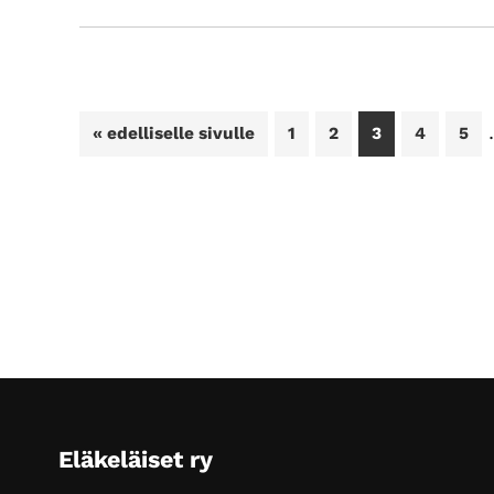
Siirry
Sivu
Sivu
Sivu
Sivu
Siv
«
edelliselle sivulle
1
2
3
4
5
Footer
Eläkeläiset ry