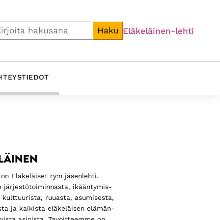
i
Haku
Eläkeläinen-lehti
HTEYSTIEDOT
ijainen
alkki
on Eläkeläiset ry:n jäsenlehti.
 järjestö­toiminnasta, ikääntymis­
, kulttuurista, ruuasta, asumisesta,
sta ja kaikista eläkeläisen elämän­
luvista asioista. Tavoitteemme on