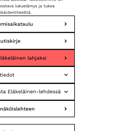
nnostava lukuelämys ja tukea
ikäidentiteettiä.
ymisaikataulu
utiskirje
Eläkeläinen lahjaksi
tiedot
ta Eläkeläinen-lehdessä
 näköislehteen