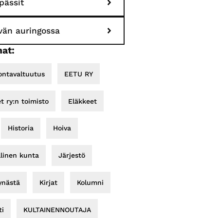
pässit
ivän auringossa
at:
ontavaltuutus
EETU RY
et ry:n toimisto
Eläkkeet
Historia
Hoiva
llinen kunta
Järjestö
ynästä
Kirjat
Kolumni
i
KULTAINENNOUTAJA