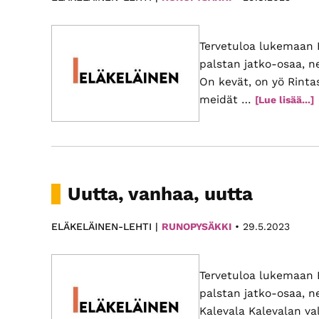
yhteiskuntaa.
Paikallis­
Tervetuloa lukemaan 
yhdistyksemme
palstan jatko-osaa, n
eri
On kevät, on yö Rinta
puolilla
meidät …
t
[Lue lisää...]
Suomea
k
r
tarjoavat
monipuolista
toimintaa.
Uutta, vanhaa, uutta
ELÄKELÄINEN-LEHTI |
RUNOPYSÄKKI
•
29.5.2023
Tervetuloa lukemaan 
palstan jatko-osaa, n
Kalevala Kalevalan va