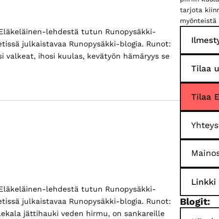
tarjota kii
myönteistä 
Eläkeläinen-lehdestä tutun Runopysäkki-
Ilmest
etissä julkaistavaa Runopysäkki-blogia. Runot:
si valkeat, ihosi kuulas, kevätyön hämäryys se
Tilaa u
ietoaNimimerkit
uuluvat
unouteen
Tilaa 
Yhteys
Mainos
Linkki
Eläkeläinen-lehdestä tutun Runopysäkki-
Blogit:
etissä julkaistavaa Runopysäkki-blogia. Runot:
lekala jättihauki veden hirmu, on sankareille