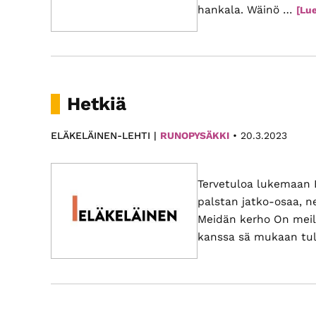
hankala. Wäinö …
[Lue
Hetkiä
ELÄKELÄINEN-LEHTI |
RUNOPYSÄKKI
•
20.3.2023
Tervetuloa lukemaan 
palstan jatko-osaa, n
Meidän kerho On meill
kanssa sä mukaan tu