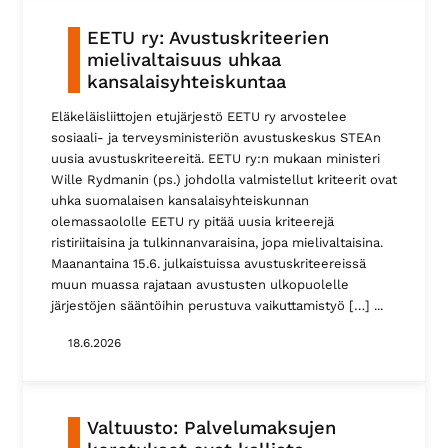
EETU ry: Avustuskriteerien
mielivaltaisuus uhkaa
kansalaisyhteiskuntaa
Eläkeläisliittojen etujärjestö EETU ry arvostelee
sosiaali- ja terveysministeriön avustuskeskus STEAn
uusia avustuskriteereitä. EETU ry:n mukaan ministeri
Wille Rydmanin (ps.) johdolla valmistellut kriteerit ovat
uhka suomalaisen kansalaisyhteiskunnan
olemassaololle EETU ry pitää uusia kriteerejä
ristiriitaisina ja tulkinnanvaraisina, jopa mielivaltaisina.
Maanantaina 15.6. julkaistuissa avustuskriteereissä
muun muassa rajataan avustusten ulkopuolelle
järjestöjen sääntöihin perustuva vaikuttamistyö […]
18.6.2026
Valtuusto: Palvelumaksujen