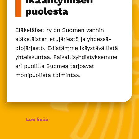
ikääntymisen
puolesta
Eläkeläiset ry on Suomen vanhin
eläkeläisten etujärjestö ja yhdessä­
olojärjestö. Edistämme ikäystävällistä
yhteiskuntaa. Paikallis­yhdistyksemme
eri puolilla Suomea tarjoavat
monipuolista toimintaa.
Lue lisää