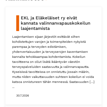
EKL ja Eläkeläiset ry eivät
kannata valinnanvapauskokeilun
laajentamista
Laajentamisen sijaan järjestöt esittävät siihen
kohdistettujen varojen ja toimenpiteiden nykyistä
parempaa ja terveyden edistämisen,
yhdenvertaisuuden ja terveyserojen kaventamisen
kannalta tehokkaampaa kohdentamista. Kokeilun
tavoitteena on ollut lisätä ikääntyvän väestön
terveyspalveluiden saatavuutta ja valinnanvapautta.
Kyseisissä tavoitteissa on onnistuttu jossain määrin,
mutta niiden vaikuttavuuden suhteen kokeilun ei voida
katsoa onnistuneen tähän mennessä. Saatavuuden […]
30.7.2026