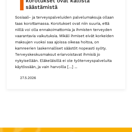
korotukset ovat kallista
säästämistä
Sosiaali- ja terveyspalveluiden palvelumaksuja ollaan
taas korottamassa. Korotukset ovat niin suuria, että
niillä voi olla ennakoimattomia ja ihmisten terveyden
vaarantavia vaikutuksia. Mikäli ihmiset eivät korkeiden
maksujen vuoksi saa ajoissa oikeaa hoitoa, on
kamreerien laskennalliset säästöt nopeasti syöty.
Terveyskeskusmaksut eriarvoistavat ihmisiä jo
nykyisellään. Eläkeläisillä ei ole työterveyspalveluita
käytössään, ja vain harvoilla […]
27.5.2026