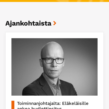
Ajankohtaista
Toiminnanjohtajalta: Eläkeläisille
ankea budjettiesitys