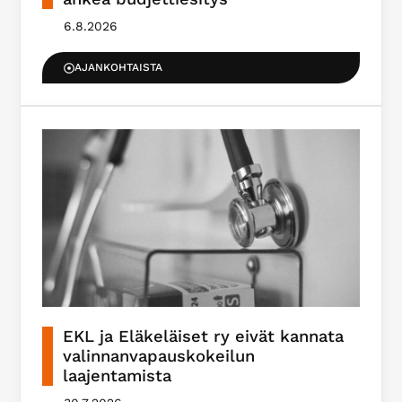
6.8.2026
AJANKOHTAISTA
EKL ja Eläkeläiset ry eivät kannata
valinnanvapauskokeilun
laajentamista