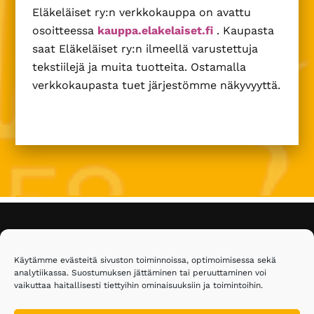
Eläkeläiset ry:n verkkokauppa on avattu
osoitteessa
kauppa.elakelaiset.fi
. Kaupasta
saat Eläkeläiset ry:n ilmeellä varustettuja
tekstiilejä ja muita tuotteita. Ostamalla
verkkokaupasta tuet järjestömme näkyvyyttä.
Footer
Eläkeläiset ry
Käytämme evästeitä sivuston toiminnoissa, optimoimisessa sekä
analytiikassa. Suostumuksen jättäminen tai peruuttaminen voi
Malmin kauppatie 26
vaikuttaa haitallisesti tiettyihin ominaisuuksiin ja toimintoihin.
00700 Helsinki