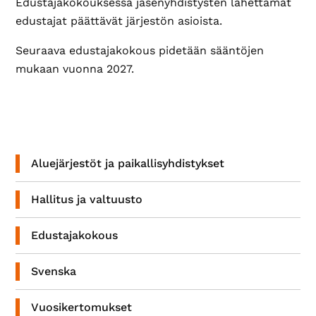
Edustajakokouksessa jäsenyhdistysten lähettämät
Paikallis­
edustajat päättävät järjestön asioista.
yhdistyksemme
eri
Seuraava edustajakokous pidetään sääntöjen
puolilla
mukaan vuonna 2027.
Suomea
tarjoavat
monipuolista
toimintaa.
Ensisijainen
sivupalkki
Aluejärjestöt ja paikallisyhdistykset
Hallitus ja valtuusto
Edustajakokous
Svenska
Vuosikertomukset