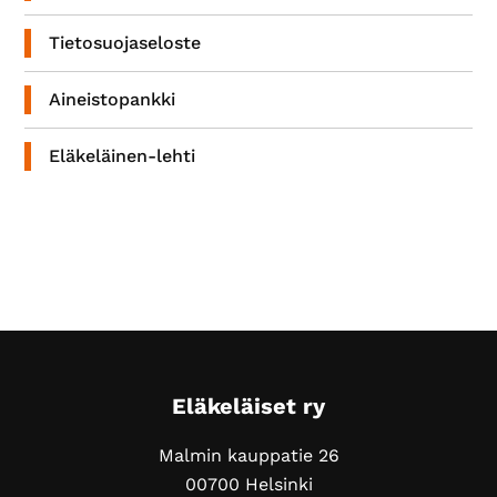
Tietosuojaseloste
Aineistopankki
Eläkeläinen-lehti
Footer
Eläkeläiset ry
Malmin kauppatie 26
00700 Helsinki