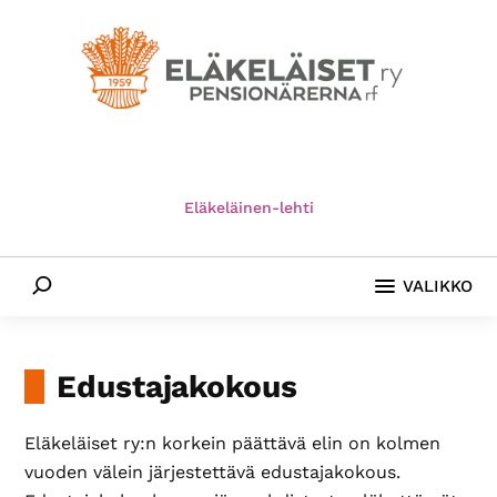
Hyppää
Hyppää
Hyppää
pääsisältöön
ensisijaiseen
alatunnisteeseen
sivupalkkiin
Eläkeläiset
Eläkeläiset
ry
Ry
on
Eläkeläinen-lehti
-
Suomen
vanhin
Pensionärerna
Etsi
eläkeläisten
VALIKKO
Rf
etujärjestö
ja
yhdessä­
Edustajakokous
olojärjestö.
Edistämme
Eläkeläiset ry:n korkein päättävä elin on kolmen
ikäystävällistä
vuoden välein järjestettävä edustajakokous.
yhteiskuntaa.