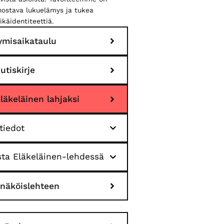
nnostava lukuelämys ja tukea
ikäidentiteettiä.
ymisaikataulu
utiskirje
Eläkeläinen lahjaksi
tiedot
ta Eläkeläinen-lehdessä
 näköislehteen