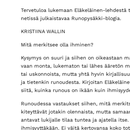
Tervetuloa lukemaan Eläkeläinen-lehdestä 
netissä julkaistavaa Runopysäkki-blogia.
KRISTIINA WALLIN
Mitä merkitsee olla ihminen?
Kysymys on suuri ja siihen on oikeastaan ma
vaan monta, lukematon tai lähes ääretön määr
tai uskonnoista, mutta yhtä hyvin kirjallisu
ja tietenkin runoudesta. Kirjoitan Eläkeläi
siitä, kuinka runous on ikään kuin ihmisyyd
Runoudessa vastaukset siihen, mitä merkitse
kiteyttävät jotakin olennaista, mutta samaan
antavat lukijalle tilaa tuntea ja ajatella itse
ihmisyyttäkään. Ei väitä kertovansa koko tot