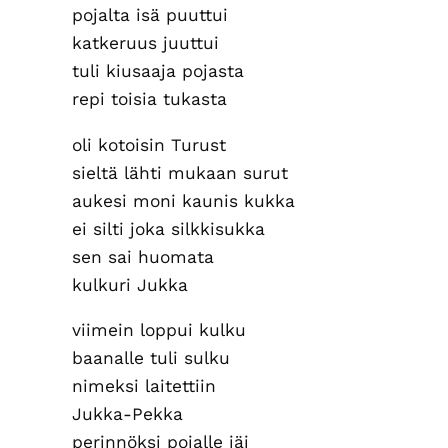
pojalta isä puuttui
katkeruus juuttui
tuli kiusaaja pojasta
repi toisia tukasta
oli kotoisin Turust
sieltä lähti mukaan surut
aukesi moni kaunis kukka
ei silti joka silkkisukka
sen sai huomata
kulkuri Jukka
viimein loppui kulku
baanalle tuli sulku
nimeksi laitettiin
Jukka-Pekka
perinnöksi pojalle jäi