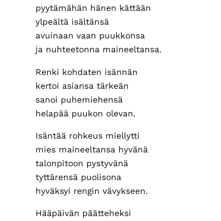
pyytämähän hänen kättään
ylpeältä isältänsä
avuinaan vaan puukkonsa
ja nuhteetonna maineeltansa.
Renki kohdaten isännän
kertoi asiansa tärkeän
sanoi puhemiehensä
helapää puukon olevan.
Isäntää rohkeus miellytti
mies maineeltansa hyvänä
talonpitoon pystyvänä
tyttärensä puolisona
hyväksyi rengin vävykseen.
Hääpäivän päätteheksi