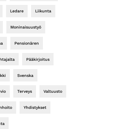
Ledare
Liikunta
Moninaisuustyö
ma
Pensionären
tajalta
Pääkirjoitus
kki
Svenska
rvio
Terveys
Valtuusto
nhoito
Yhdistykset
nta