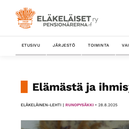
Hyppää
Hyppää
Hyppää
Hyppää
ensisijaiseen
pääsisältöön
ensisijaiseen
alatunnisteeseen
valikkoon
sivupalkkiin
Eläkeläiset
Eläkeläiset
ETUSIVU
JÄRJESTÖ
TOIMINTA
VA
ry
Ry
on
-
Suomen
vanhin
Pensionärerna
eläkeläisten
Rf
Elämästä ja ihmi
etujärjestö
ja
yhdessä­
ELÄKELÄINEN-LEHTI |
RUNOPYSÄKKI
•
28.8.2025
olojärjestö.
Edistämme
ikäystävällistä