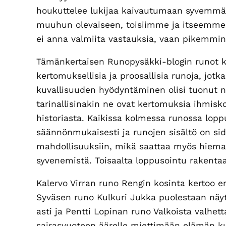
houkuttelee lukijaa kaivautumaan syvemmäl
muuhun olevaiseen, toisiimme ja itseemme t
ei anna valmiita vastauksia, vaan pikemmin
Tämänkertaisen Runopysäkki-blogin runot ke
kertomuksellisia ja proosallisia runoja, jotka
kuvallisuuden hyödyntäminen olisi tuonut n
tarinallisinakin ne ovat kertomuksia ihmisko
historiasta. Kaikissa kolmessa runossa lop
säännönmukaisesti ja runojen sisältö on si
mahdollisuuksiin, mikä saattaa myös hieman
syvenemistä. Toisaalta loppusointu rakenta
Kalervo Virran runo Rengin kosinta kertoo e
Syväsen runo Kulkuri Jukka puolestaan näyt
asti ja Pentti Lopinan runo Valkoista valhet
sairasvuoteen äärelle miettimään elämän k