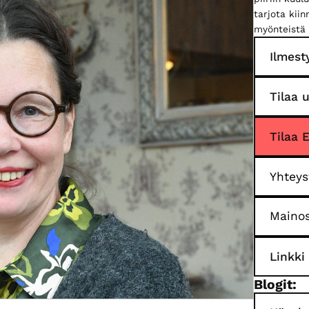
tarjota kii
myönteistä 
Ilmest
Tilaa u
Tilaa 
Yhteys
Mainos
Linkki
Blogit: