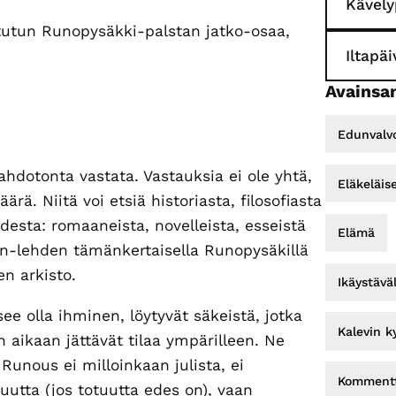
Kävely
tutun Runopysäkki-palstan jatko-osaa,
Iltapä
Avainsan
Edunvalv
hdotonta vastata. Vastauksia ei ole yhtä,
Eläkeläis
ä. Niitä voi etsiä historiasta, filosofiasta
udesta: romaaneista, novelleista, esseistä
Elämä
nen-lehden tämänkertaisella Runopysäkillä
en arkisto.
Ikäystävä
e olla ihminen, löytyvät säkeistä, jotka
Kalevin k
 aikaan jättävät tilaa ympärilleen. Ne
. Runous ei milloinkaan julista, ei
Kommentt
uutta (jos totuutta edes on), vaan