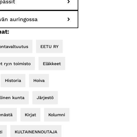
pässit
ivän auringossa
at:
ontavaltuutus
EETU RY
et ry:n toimisto
Eläkkeet
Historia
Hoiva
llinen kunta
Järjestö
ynästä
Kirjat
Kolumni
i
KULTAINENNOUTAJA