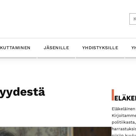
Ets
IKUTTAMINEN
JÄSENILLE
YHDISTYKSILLE
Y
Ensis
syydestä
sivup
Eläkeläinen 
Kirjoitamme
politiikasta
harrastuksi
piiriin kuu