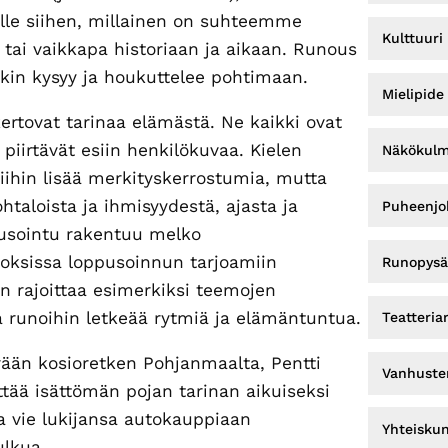
le siihen, millainen on suhteemme
Kulttuuri
ai vaikkapa historiaan ja aikaan. Runous
kin kysyy ja houkuttelee pohtimaan.
Mielipide
rtovat tarinaa elämästä. Ne kaikki ovat
 piirtävät esiin henkilökuvaa. Kielen
Näkökul
iihin lisää merkityskerrostumia, mutta
htaloista ja ihmisyydestä, ajasta ja
Puheenjoh
pusointu rakentuu melko
doksissa loppusoinnun tarjoamiin
Runopysä
 rajoittaa esimerkiksi teemojen
a runoihin letkeää rytmiä ja elämäntuntua.
Teatteria
rään kosioretken Pohjanmaalta, Pentti
Vanhuste
tää isättömän pojan tarinan aikuiseksi
ta vie lukijansa autokauppiaan
Yhteisku
ulkua.