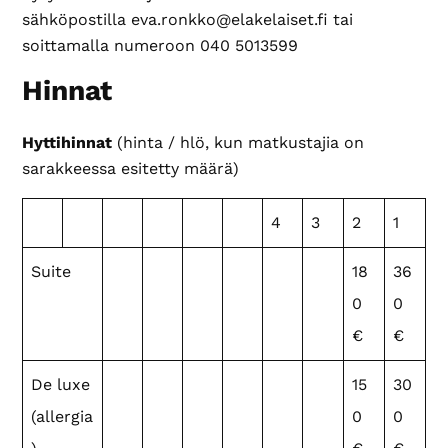
sähköpostilla eva.ronkko@elakelaiset.fi tai
soittamalla numeroon 040 5013599
Hinnat
Hyttihinnat
(hinta / hlö, kun matkustajia on
sarakkeessa esitetty määrä)
4
3
2
1
Suite
18
36
0
0
€
€
De luxe
15
30
(allergia
0
0