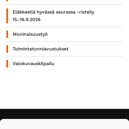
Eläkkeellä hyvässä seurassa -risteily
15.-16.9.2026
Moninaisuustyö
Toimintatonniavustukset
Valokuvauskilpailu
Footer
Eläkeläiset ry