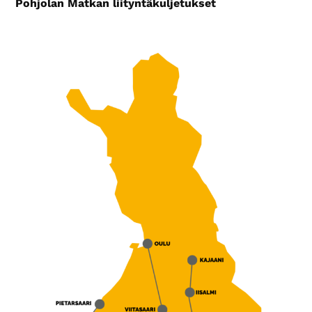
Pohjolan Matkan liityntäkuljetukset