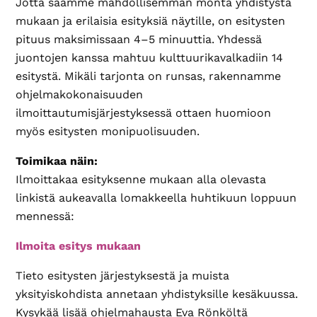
Jotta saamme mahdollisemman monta yhdistystä
mukaan ja erilaisia esityksiä näytille, on esitysten
pituus maksimissaan 4–5 minuuttia. Yhdessä
juontojen kanssa mahtuu kulttuurikavalkadiin 14
esitystä. Mikäli tarjonta on runsas, rakennamme
ohjelmakokonaisuuden
ilmoittautumisjärjestyksessä ottaen huomioon
myös esitysten monipuolisuuden.
Toimikaa näin:
Ilmoittakaa esityksenne mukaan alla olevasta
linkistä aukeavalla lomakkeella huhtikuun loppuun
mennessä:
Ilmoita esitys mukaan
Tieto esitysten järjestyksestä ja muista
yksityiskohdista annetaan yhdistyksille kesäkuussa.
Kysykää lisää ohjelmahausta Eva Rönköltä