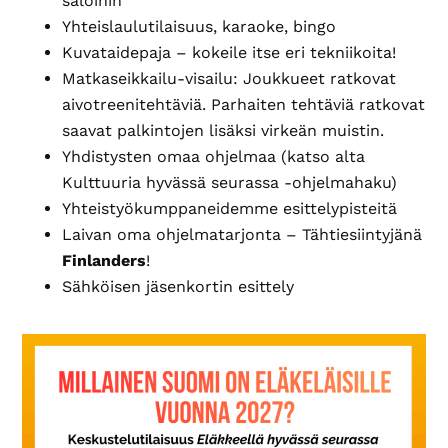
saloihin
Yhteislaulutilaisuus, karaoke, bingo
Kuvataidepaja – kokeile itse eri tekniikoita!
Matkaseikkailu-visailu: Joukkueet ratkovat
aivotreenitehtäviä. Parhaiten tehtäviä ratkovat
saavat palkintojen lisäksi virkeän muistin.
Yhdistysten omaa ohjelmaa (katso alta
Kulttuuria hyvässä seurassa -ohjelmahaku)
Yhteistyökumppaneidemme esittelypisteitä
Laivan oma ohjelmatarjonta – Tähtiesiintyjänä
Finlanders
!
Sähköisen jäsenkortin esittely