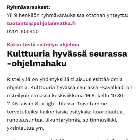
Ryhmävaraukset:
Yli 9 henkilön ryhmävarauksissa otathan yhteyttä:
tuotanto@pohjolanmatka.fi
0201 303 420
Katso tästä risteilyn ohjelma
Kulttuuria hyvässä seurassa
-ohjelmahaku
Risteilyllä on yhdistyksillä tilaisuus esittää omia
ohjelmia. Kulttuuria hyvässä seurassa -kavalkadi on
risteilyohjelmassa keskiviikkona 16.9. kello 10.30–
11.45 laivan Starlight-tilassa. Toivotamme
tervetulleiksi kaikenlaisia esityksiä: kuorolaulua,
runolausuntaa, liikuntaryhmiä, soitinmusiikki,
yksinlaulua ym.