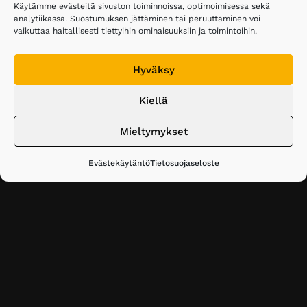
Käytämme evästeitä sivuston toiminnoissa, optimoimisessa sekä
analytiikassa. Suostumuksen jättäminen tai peruuttaminen voi
Malmin kauppatie 26
vaikuttaa haitallisesti tiettyihin ominaisuuksiin ja toimintoihin.
00700 Helsinki
Hyväksy
Puh. 020 743 3610
Kiellä
elakelaiset@elakelaiset.fi
Mieltymykset
Seuraa meitä sosiaalisessa mediassa:
Liity jäseneksi
Evästekäytäntö
Tietosuojaseloste
Facebook
Instagram
Bluesky
Tietosuojaseloste
Salattu sähköposti
Saavutettavuusseloste