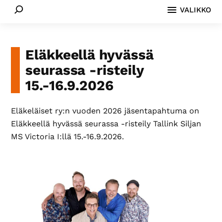
Etsi
Paikallis­
VALIKKO
yhdistyksemme
eri
puolilla
Eläkkeellä hyvässä
Suomea
seurassa -risteily
tarjoavat
15.-16.9.2026
monipuolista
toimintaa.
Eläkeläiset ry:n vuoden 2026 jäsentapahtuma on
Eläkkeellä hyvässä seurassa -risteily Tallink Siljan
MS Victoria I:llä 15.-16.9.2026.