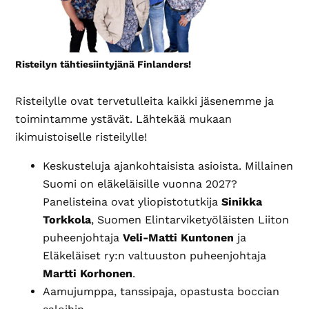
Risteilyn tähtiesiintyjänä Finlanders!
Risteilylle ovat tervetulleita kaikki jäsenemme ja
toimintamme ystävät. Lähtekää mukaan
ikimuistoiselle risteilylle!
Keskusteluja ajankohtaisista asioista. Millainen
Suomi on eläkeläisille vuonna 2027?
Panelisteina ovat yliopistotutkija
Sinikka
Torkkola
, Suomen Elintarviketyöläisten Liiton
puheenjohtaja
Veli-Matti Kuntonen
ja
Eläkeläiset ry:n valtuuston puheenjohtaja
Martti Korhonen
.
Aamujumppa, tanssipaja, opastusta boccian