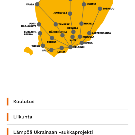
Ensisijainen
sivupalkki
Koulutus
Liikunta
Lämpöä Ukrainaan -sukkaprojekti