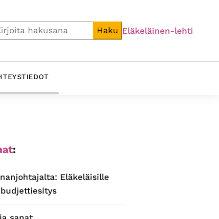
i
Haku
Eläkeläinen-lehti
HTEYSTIEDOT
ijainen
at
:
alkki
nanjohtajalta: Eläkeläisille
budjettiesitys
ja sanat