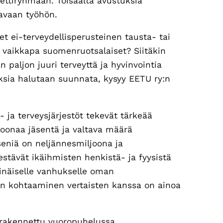
eettiryhmään. Toisaalta avustuksia
avaan työhön.
et ei-terveydellisperusteinen tausta- tai
ai vaikkapa suomenruotsalaiset? Siitäkin
n paljon juuri terveyttä ja hyvinvointia
uksia halutaan suunnata, kysyy EETU ry:n
ja terveysjärjestöt tekevät tärkeää
ljoonaa jäsentä ja valtava määrä
äseniä on neljännesmiljoona ja
stävät ikäihmisten henkistä- ja fyysistä
sinäiselle vanhukselle oman
nen kohtaaminen vertaisten kanssa on ainoa
rakennettu vuoropuhelussa