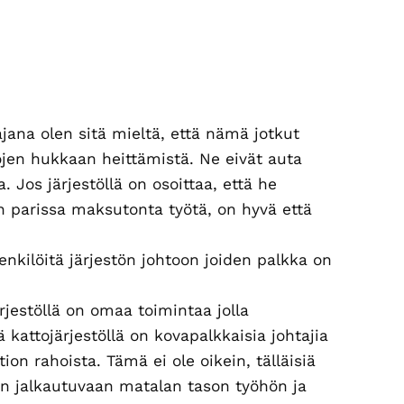
jana olen sitä mieltä, että nämä jotkut
hojen hukkaan heittämistä. Ne eivät auta
. Jos järjestöllä on osoittaa, että he
an parissa maksutonta työtä, on hyvä että
henkilöitä järjestön johtoon joiden palkka on
ärjestöllä on omaa toimintaa jolla
ä kattojärjestöllä on kovapalkkaisia johtajia
ion rahoista. Tämä ei ole oikein, tälläisiä
skon jalkautuvaan matalan tason työhön ja