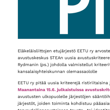
Eläkeläisliittojen etujärjestö EETU ry arvost
avustuskeskus STEAn uusia avustuskriteerei
Rydmanin (ps.) johdolla valmistellut kritee
kansalaisyhteiskunnan olemassaololle
EETU ry pitää uusia kriteerejä ristiriitaisina
Maanantaina 15.6. julkaistuissa avustuskrit
avustusten ulkopuolelle järjestöjen sääntö
järjestöt, joiden toiminta kohdistuu pääasia