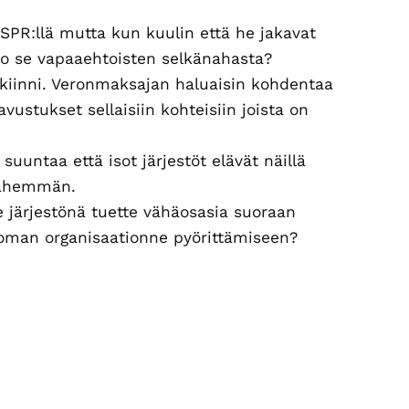
SPR:llä mutta kun kuulin että he jakavat
eko se vapaaehtoisten selkänahasta?
 kiinni. Veronmaksajan haluaisin kohdentaa
ustukset sellaisiin kohteisiin joista on
uuntaa että isot järjestöt elävät näillä
 vähemmän.
e järjestönä tuette vähäosasia suoraan
 oman organisaationne pyörittämiseen?