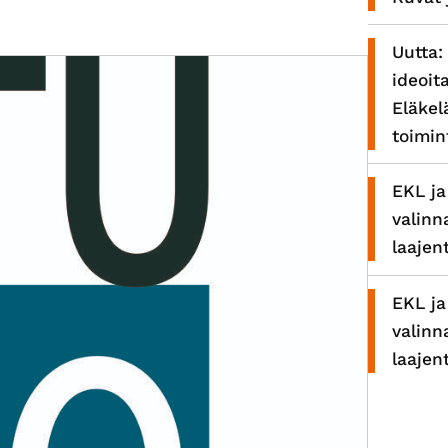
Uutta:
ideoit
Eläkel
toimi
EKL ja
valinn
laajen
EKL ja
valinn
laajen