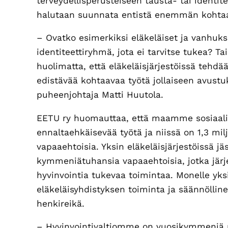
terveydellisperusteiseen tausta- tai identit
halutaan suunnata entistä enemmän kohta
– Ovatko esimerkiksi eläkeläiset ja vanhuks
identiteettiryhmä, jota ei tarvitse tukea? T
huolimatta, että eläkeläisjärjestöissä tehdää
edistävää kohtaavaa työtä jollaiseen avust
puheenjohtaja Matti Huutola.
EETU ry huomauttaa, että maamme sosiaali- 
ennaltaehkäisevää työtä ja niissä on 1,3 mi
vapaaehtoisia. Yksin eläkeläisjärjestöissä j
kymmeniätuhansia vapaaehtoisia, jotka järje
hyvinvointia tukevaa toimintaa. Monelle yk
eläkeläisyhdistyksen toiminta ja säännölli
henkireikä.
– Hyvinvointivaltiomme on vuosikymmeniä 