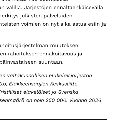
 välillä. Järjestöjen ennaltaehkäisevällä
merkitys julkisten palveluiden
teisten voimien on nyt aika astua esiin ja
rahoitusjärjestelmän muutoksen
töjen rahoituksen ennakoitavuus ja
 päinvastaiseen suuntaan.
den valtakunnallisen eläkeläisjärjestön
tto, Eläkkeensaajien Keskusliitto,
ristilliset eläkeläiset ja Svenska
jäsenmäärä on noin 250 000. Vuonna 2026