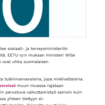
elee sosiaali- ja terveysministeriön
tä. EETU ry:n mukaan ministeri Wille
rit ovat uhka suomalaisen
 ja tulkinnanvaraisina, jopa mielivaltaisina.
eereissä
muun muassa rajataan
ihin perustuva vaikuttamistyö samoin kuin
ssa yhteen tiettyyn ei-