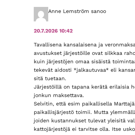
vuorovaikutus
Anne Lemström
sanoo
20.7.2026 10:42
Tavallisena kansalaisena ja veronmaksa
avustukset järjestöille ovat silkkaa ra
kuin järjestöjen omaa sisäistä toimintaa
tekevät aidosti *jalkautuvaa* eli kans
sitä tuetaan.
Järjestöillä on tapana kerätä erilaisia 
jonkun maksettava.
Selvitin, että esim paikallisella Marttaj
paikallisjärjestö toimii. Mutta ylemmäll
joiden kustannukset tulevat yleisitä valt
kattojärjestöjä ei tarvitse olla. Itse u