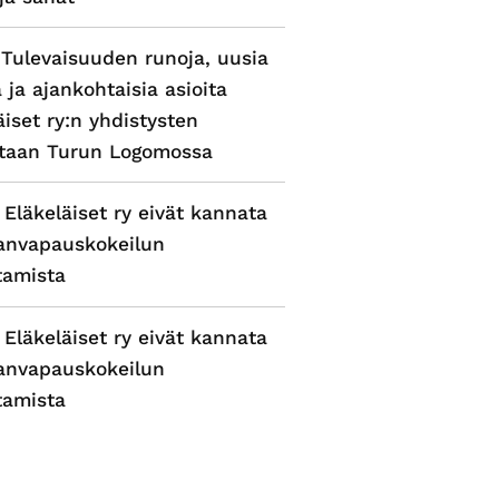
 Tulevaisuuden runoja, uusia
a ja ajankohtaisia asioita
äiset ry:n yhdistysten
ntaan Turun Logomossa
 Eläkeläiset ry eivät kannata
anvapauskokeilun
tamista
 Eläkeläiset ry eivät kannata
anvapauskokeilun
tamista