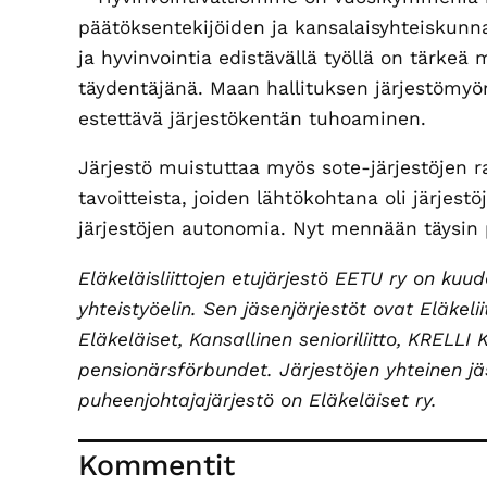
päätöksentekijöiden ja kansalaisyhteiskunnan
ja hyvinvointia edistävällä työllä on tärkeä 
täydentäjänä. Maan hallituksen järjestömyön
estettävä järjestökentän tuhoaminen.
Järjestö muistuttaa myös sote-järjestöjen 
tavoitteista, joiden lähtökohtana oli järjes
järjestöjen autonomia. Nyt mennään täysin
Eläkeläisliittojen etujärjestö EETU ry on kuu
yhteistyöelin. Sen jäsenjärjestöt ovat Eläkelii
Eläkeläiset, Kansallinen senioriliitto, KRELLI K
pensionärsförbundet. Järjestöjen yhteinen 
puheenjohtajajärjestö on Eläkeläiset ry.
Lukijan
Kommentit