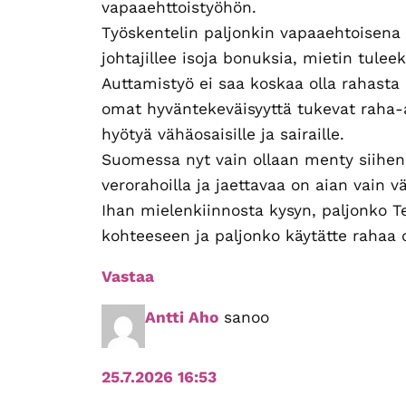
vapaaehttoistyöhön.
Työskentelin paljonkin vapaaehtoisena 
johtajillee isoja bonuksia, mietin tule
Auttamistyö ei saa koskaa olla rahasta
omat hyväntekeväisyyttä tukevat raha-av
hyötyä vähäosaisille ja sairaille.
Suomessa nyt vain ollaan menty siihen s
verorahoilla ja jaettavaa on aian vain
Ihan mielenkiinnosta kysyn, paljonko T
kohteeseen ja paljonko käytätte rahaa
Vastaa
Antti Aho
sanoo
25.7.2026 16:53