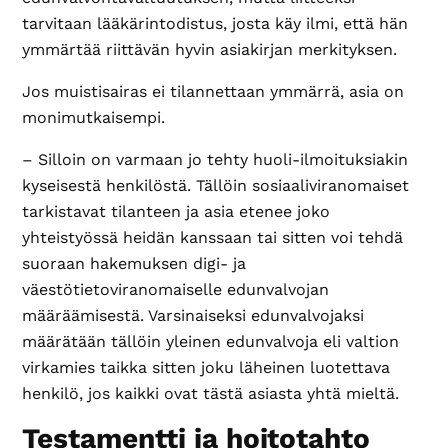
tarvitaan lääkärintodistus, josta käy ilmi, että hän
ymmärtää riittävän hyvin asiakirjan merkityksen.
Jos muistisairas ei tilannettaan ymmärrä, asia on
monimutkaisempi.
– Silloin on varmaan jo tehty huoli-ilmoituksiakin
kyseisestä henkilöstä. Tällöin sosiaaliviranomaiset
tarkistavat tilanteen ja asia etenee joko
yhteistyössä heidän kanssaan tai sitten voi tehdä
suoraan hakemuksen digi- ja
väestötietoviranomaiselle edunvalvojan
määräämisestä. Varsinaiseksi edunvalvojaksi
määrätään tällöin yleinen edunvalvoja eli valtion
virkamies taikka sitten joku läheinen luotettava
henkilö, jos kaikki ovat tästä asiasta yhtä mieltä.
Testamentti ja hoitotahto