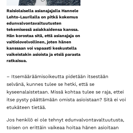
Raisiolaisella asianajajalla Hannele
Lehto-Laurilalla on pitkä kokemus
edunvalvontavaltuutusten
tekemisessä asiakkaidensa kanssa.
Hän korostaa sitä, että asianajaja on
vaitiolovelvollinen, joten hänen
kanssaan voi vapaasti keskustella
vaikeistakin asioista ja etsiä parasta
ratkaisua.
– Itsemääräämisoikeutta pidetään itsestään
selvänä, kunnes tulee se hetki, että se
kyseenalaistetaan. Missä kohtaa tulee se raja, ettei
itse pysty päättämään omista asioistaan? Sitä ei voi
etukäteen tietää.
Jos henkilö ei ole tehnyt edunvalvontavaltuutusta,
toisen on erittäin vaikeaa hoitaa hänen asioitaan