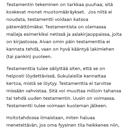
Testamentin tekeminen on tarkkaa puuhaa; sitä
koskevat monet muotomääräykset. Jos niitä ei
noudata, testamentti voidaan katsoa
pätemättömäksi. Testamentista on olemassa
malleja esimerkiksi netissä ja asiakirjaoppaissa, joita
on kirjastossa. Aivan omin päin testamenttia ei
kannata tehdä, vaan on hyvä kääntyä lakimiehen
(tai pankin) puoleen.
Testamenttia tulee säilyttää siten, että se on
helposti löydettävissä. Sukulaisille kannattaa
kertoa, mistä se löytyy. Testamenttia ei tarvitse
missään vahvistaa. Sitä voi muuttaa milloin tahansa
tai tehdä uuden testamentin. Uusin on voimassa.
Testamentti tulee voimaan kuoleman jälkeen.
Hoitotahdossa ilmaistaan, miten haluaa
meneteltävän, jos oma fyysinen tila heikkenee niin,