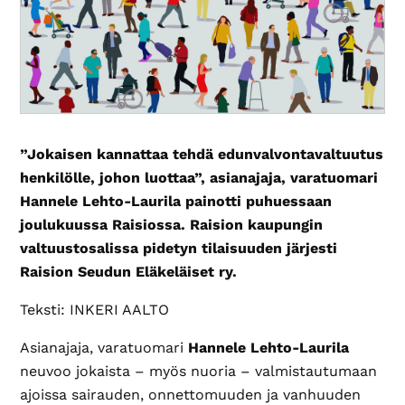
”Jokaisen kannattaa tehdä edunvalvontavaltuutus
henkilölle, johon luottaa”, asianajaja, varatuomari
Hannele Lehto-Laurila painotti puhuessaan
joulukuussa Raisiossa. Raision kaupungin
valtuustosalissa pidetyn tilaisuuden järjesti
Raision Seudun Eläkeläiset ry.
Teksti: INKERI AALTO
Asianajaja, varatuomari
Hannele Lehto-Laurila
neuvoo jokaista – myös nuoria – valmistautumaan
ajoissa sairauden, onnettomuuden ja vanhuuden