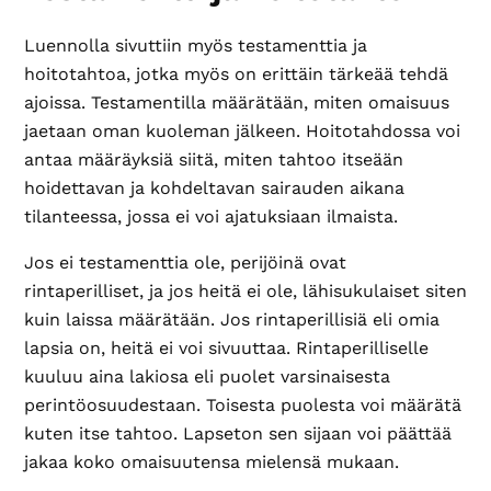
Luennolla sivuttiin myös testamenttia ja
hoitotahtoa, jotka myös on erittäin tärkeää tehdä
ajoissa. Testamentilla määrätään, miten omaisuus
jaetaan oman kuoleman jälkeen. Hoitotahdossa voi
antaa määräyksiä siitä, miten tahtoo itseään
hoidettavan ja kohdeltavan sairauden aikana
tilanteessa, jossa ei voi ajatuksiaan ilmaista.
Jos ei testamenttia ole, perijöinä ovat
rintaperilliset, ja jos heitä ei ole, lähisukulaiset siten
kuin laissa määrätään. Jos rintaperillisiä eli omia
lapsia on, heitä ei voi sivuuttaa. Rintaperilliselle
kuuluu aina lakiosa eli puolet varsinaisesta
perintöosuudestaan. Toisesta puolesta voi määrätä
kuten itse tahtoo. Lapseton sen sijaan voi päättää
jakaa koko omaisuutensa mielensä mukaan.