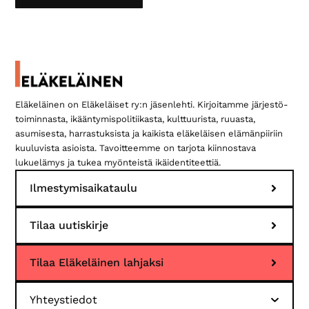
Ensisijainen
sivupalkki
Eläkeläinen on Eläkeläiset ry:n jäsenlehti. Kirjoitamme järjestö­
toiminnasta, ikääntymis­politiikasta, kulttuurista, ruuasta,
asumisesta, harrastuksista ja kaikista eläkeläisen elämän­piiriin
kuuluvista asioista. Tavoitteemme on tarjota kiinnostava
lukuelämys ja tukea myönteistä ikäidentiteettiä.
Ilmestymisaikataulu
Tilaa uutiskirje
Tilaa Eläkeläinen lahjaksi
Yhteystiedot