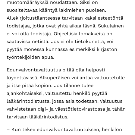
muotomääräyksiä noudattaen. Siksi on
suositeltavaa kääntyä lakimiehen puoleen.
Allekirjoitustilanteessa tarvitaan kaksi esteetöntä
todistajaa, jotka ovat yhtä aikaa läsnä. Sukulainen
ei voi olla todistaja. Ohjeellisia lomakkeita on
saatavissa netistä. Jos ei ole tietokonetta, voi
pyytää monessa kunnassa esimerkiksi kirjaston
työntekijöiden apua.
Edunvalvontavaltuutus pitää olla helposti
löydettävissä. Alkuperäisen voi antaa valtuutetulle
ja itse pitää kopion. Jos tilanne tulee
ajankohtaiseksi, valtuutettu henkilö pyytää
lääkärintodistusta, jossa asia todetaan. Valtuutus
vahvistetaan digi- ja väestötietovirastossa ja tähän
tarvitaan lääkärintodistus.
– Kun tekee edunvalvontavaltuutuksen, henkilön