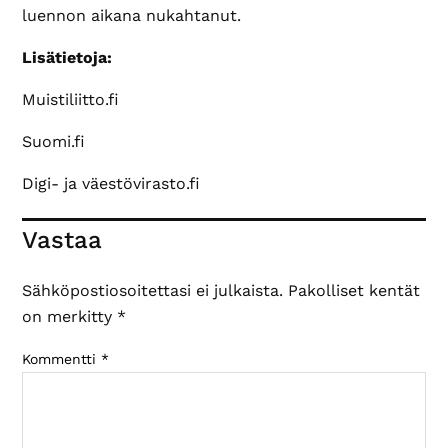
luennon aikana nukahtanut.
Lisätietoja:
Muistiliitto.fi
Suomi.fi
Digi- ja väestövirasto.fi
Lukijan
Vastaa
vuorovaikutus
Sähköpostiosoitettasi ei julkaista.
Pakolliset kentät
on merkitty
*
Kommentti
*