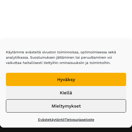
Footer
Käytämme evästeitä sivuston toiminnoissa, optimoimisessa sekä
analytiikassa. Suostumuksen jättäminen tai peruuttaminen voi
vaikuttaa haitallisesti tiettyihin ominaisuuksiin ja toimintoihin.
Eläkeläiset ry
Hyväksy
Malmin kauppatie 26
00700 Helsinki
Kiellä
Puh. 020 743 3610
Mieltymykset
elakelaiset@elakelaiset.fi
Liity jäseneksi
Evästekäytäntö
Tietosuojaseloste
Seuraa meitä sosiaalisessa mediassa: