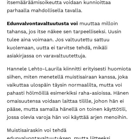
itsemääräämisoikeutta voidaan kunnioittaa
parhaalla mahdollisella tavalla.
Edunvalvontavaltuutusta voi
muuttaa milloin
tahansa, jos itse näkee sen tarpeelliseksi. Uusin
tulee aina voimaan. Jos valtuutettu sattuu
kuolemaan, uutta ei tarvitse tehdä, mikäli
asiakirjassa on varavaltuutettuja.
Hannele Lehto-Laurila kiinnitti erityisesti huomiota
siihen, miten menetellä muistisairaan kanssa, joka
vaikuttaa ulospäin täysin normaalilta, mutta voi
pahasti hölmöillä esimerkiksi raha-asioissa. Hänen
omaisuutensa voidaan laittaa tilille, johon hän ei
pääse, mutta samalla hänellä on toinen käyttötili,
jossa olevia varoja hän voi käyttää arjen menoihin.
Muistisairaskin voi tehdä
edunvalvontavaltuutuksen, mutta liitteeksi