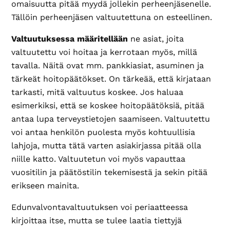
omaisuutta pitää myydä jollekin perheenjäsenelle.
Tällöin perheenjäsen valtuutettuna on esteellinen.
Valtuutuksessa määritellään
ne asiat, joita
valtuutettu voi hoitaa ja kerrotaan myös, millä
tavalla. Näitä ovat mm. pankkiasiat, asuminen ja
tärkeät hoitopäätökset. On tärkeää, että kirjataan
tarkasti, mitä valtuutus koskee. Jos haluaa
esimerkiksi, että se koskee hoitopäätöksiä, pitää
antaa lupa terveystietojen saamiseen. Valtuutettu
voi antaa henkilön puolesta myös kohtuullisia
lahjoja, mutta tätä varten asiakirjassa pitää olla
niille katto. Valtuutetun voi myös vapauttaa
vuositilin ja päätöstilin tekemisestä ja sekin pitää
erikseen mainita.
Edunvalvontavaltuutuksen voi periaatteessa
kirjoittaa itse, mutta se tulee laatia tiettyjä