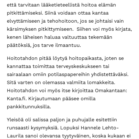
että tarvitaan lääketieteellistä hoitoa elämän
pitkittämiseksi. Siinä voidaan ottaa kantaa
elvyttämiseen ja tehohoitoon, jos se johtaisi vain
kärsimyksen pitkittymiseen. Siihen voi myös kirjata,
kenen läheisen haluaa valtuuttaa tekemään
päätöksiä, jos tarve ilmaantuu.
Hoitotahdon pitää löytyä hoitopaikasta, joten se
kannattaa toimittaa terveyskeskukseen tai
sairaalaan omiin potilaspapereihin yhdistettäväksi.
Sitä varten on olemassa valmiita lomakkeita.
Hoitotahdon voi myös itse kirjoittaa Omakantaan:
Kanta.fi. Kirjautumaan pääsee omilla
pankkitunnuksilla.
Yleisöä oli salissa paljon ja puhujalle esitettiin
runsaasti kysymyksiä. Lopuksi Hannele Lehto-
Laurila sanoi olevansa tyytyväinen, koska kukaan ei