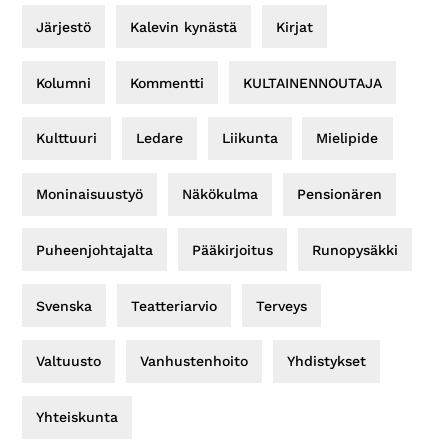
Järjestö
Kalevin kynästä
Kirjat
Kolumni
Kommentti
KULTAINENNOUTAJA
Kulttuuri
Ledare
Liikunta
Mielipide
Moninaisuustyö
Näkökulma
Pensionären
Puheenjohtajalta
Pääkirjoitus
Runopysäkki
Svenska
Teatteriarvio
Terveys
Valtuusto
Vanhustenhoito
Yhdistykset
Yhteiskunta