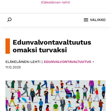
Eläkeläinen-lehti
Paikallis­
yhdistyksemme
Etsi
eri
VALIKKO
puolilla
Suomea
tarjoavat
Edunvalvontavaltuutus
monipuolista
omaksi turvaksi
toimintaa.
ELÄKELÄINEN-LEHTI |
EDUNVALVONTAVALTUUTUS
•
11.12.2025