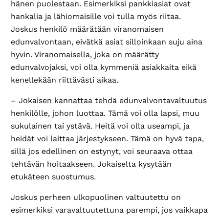
hänen puolestaan. Esimerkiksi pankkiasiat ovat
hankalia ja lähiomaisille voi tulla myös riitaa.
Joskus henkilö määrätään viranomaisen
edunvalvontaan, eivätkä asiat silloinkaan suju aina
hyvin. Viranomaisella, joka on määrätty
edunvalvojaksi, voi olla kymmeniä asiakkaita eikä
kenellekään riittävästi aikaa.
– Jokaisen kannattaa tehdä edunvalvontavaltuutus
henkilölle, johon luottaa. Tämä voi olla lapsi, muu
sukulainen tai ystävä. Heitä voi olla useampi, ja
heidät voi laittaa järjestykseen. Tämä on hyvä tapa,
sillä jos edellinen on estynyt, voi seuraava ottaa
tehtävän hoitaakseen. Jokaiselta kysytään
etukäteen suostumus.
Joskus perheen ulkopuolinen valtuutettu on
esimerkiksi varavaltuutettuna parempi, jos vaikkapa