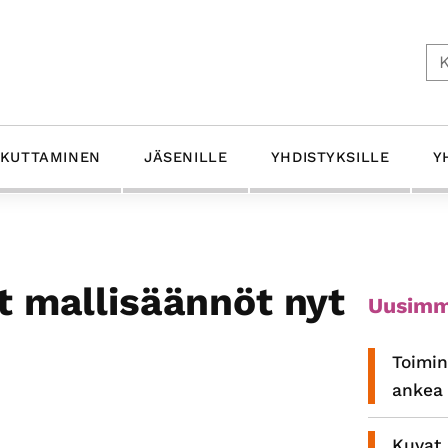
Ets
IKUTTAMINEN
JÄSENILLE
YHDISTYKSILLE
Y
Ensis
t mallisäännöt nyt
Uusimm
sivup
Toimin
ankea 
Kuvat 