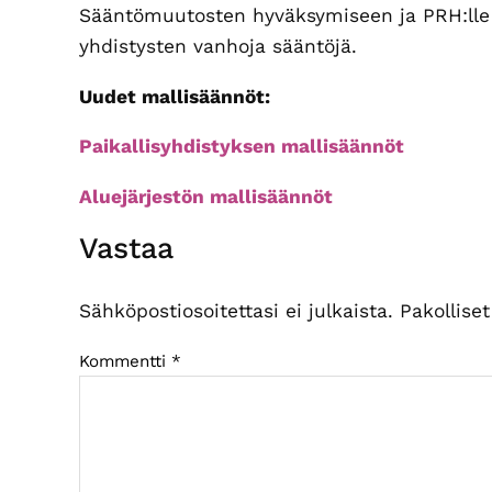
Sääntömuutosten hyväksymiseen ja PRH:lle 
yhdistysten vanhoja sääntöjä.
Uudet mallisäännöt:
Paikallisyhdistyksen mallisäännöt
Aluejärjestön mallisäännöt
Lukijan
Vastaa
vuorovaikutus
Sähköpostiosoitettasi ei julkaista.
Pakollise
Kommentti
*