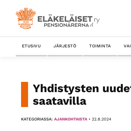
Hyppää
Hyppää
Hyppää
Hyppää
ensisijaiseen
pääsisältöön
ensisijaiseen
alatunnisteeseen
valikkoon
sivupalkkiin
Eläkeläiset
Eläkeläiset
ETUSIVU
JÄRJESTÖ
TOIMINTA
VA
ry
Ry
on
-
Suomen
vanhin
Pensionärerna
eläkeläisten
Rf
Yhdistysten uude
etujärjestö
ja
saatavilla
yhdessä­
olojärjestö.
KATEGORIASSA:
AJANKOHTAISTA
•
22.8.2024
Edistämme
ikäystävällistä