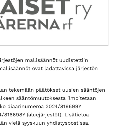
järjestöjen mallisäännöt uudistettiin
llisäännöt ovat ladattavissa järjestön
otaan tekemään päätökset uusien sääntöjen
älkeen sääntömuutoksesta ilmoitetaan
n joko diaarinumeroa 2024/816699Y
4/816698Y (aluejärjestöt). Lisätietoa
än vielä syyskuun yhdistyspostissa.