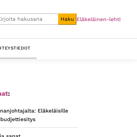
i
Haku
Eläkeläinen-lehti
HTEYSTIEDOT
ijainen
at
:
alkki
nanjohtajalta: Eläkeläisille
budjettiesitys
ja sanat