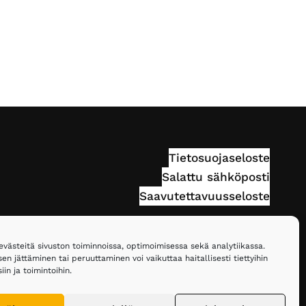
Tietosuojaseloste
Salattu sähköposti
Saavutettavuusseloste
ästeitä sivuston toiminnoissa, optimoimisessa sekä analytiikassa.
n jättäminen tai peruuttaminen voi vaikuttaa haitallisesti tiettyihin
in ja toimintoihin.