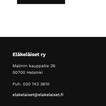
Footer
Eläkeläiset ry
Malmin kauppatie 26
00700 Helsinki
Puh. 020 743 3610
elakelaiset@elakelaiset.fi