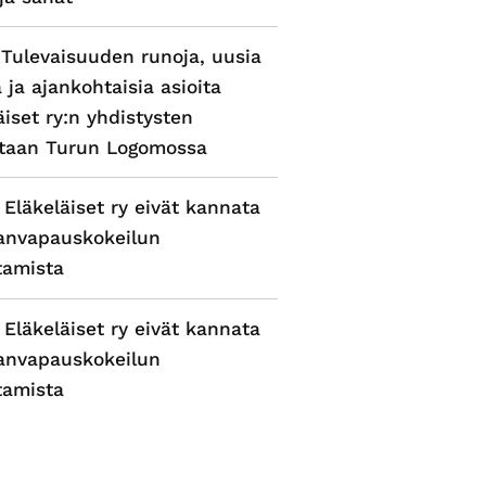
 Tulevaisuuden runoja, uusia
a ja ajankohtaisia asioita
äiset ry:n yhdistysten
ntaan Turun Logomossa
 Eläkeläiset ry eivät kannata
anvapauskokeilun
tamista
 Eläkeläiset ry eivät kannata
anvapauskokeilun
tamista