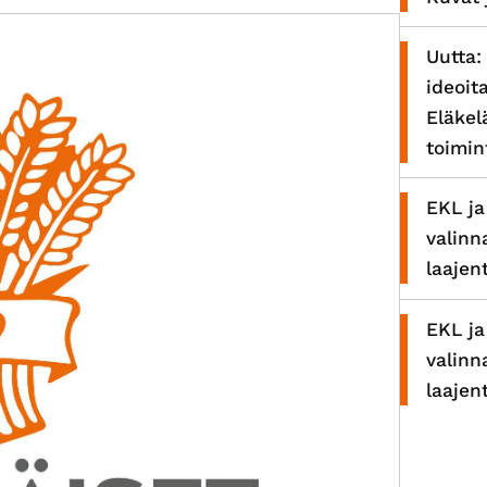
Uutta:
ideoit
Eläkel
toimi
EKL ja
valinn
laajen
EKL ja
valinn
laajen