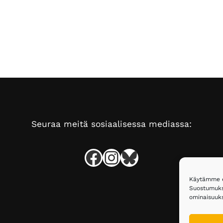
Seuraa meitä sosiaalisessa mediassa:
Facebook
Instagram
Bluesky
Käytämme ev
Suostumukse
ominaisuuksi