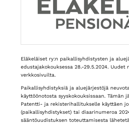
Eläkeläiset ry:n paikallisyhdistysten ja alue
edustajakokouksessa 28.-29.5.2024. Uudet ma
verkkosivuilta.
Paikallisyhdistyksiä ja aluejärjestöjä neuv
käyttöönotosta syyskokouksissaan. Tämän j
Patentti- ja rekisterihallitukselle käyttäe
(paikallisyhdistykset) tai diaarinumeroa 202
sääntöuudistuksen toteuttamisesta lähetetä