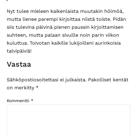
Nyt tulee mieleen kaikenlaista muutakin hölmöä,
mutta lienee parempi kirjoittaa niistä toiste. Pidän
siis tulevina päivinä pienen paussin kirjoittamisen
suhteen, mutta palaan sivuille noin parin viikon
kuluttua. Toivotan kaikille lukijoilleni aurinkoisia
talvipäiviä!
Lukijan
Vastaa
vuorovaikutus
Sähköpostiosoitettasi ei julkaista.
Pakolliset kentät
on merkitty
*
Kommentti
*