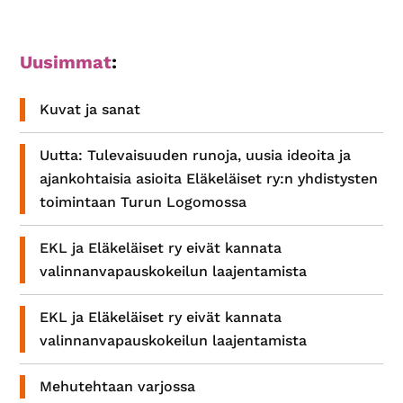
Ensisijainen
Uusimmat
:
sivupalkki
Kuvat ja sanat
Uutta: Tulevaisuuden runoja, uusia ideoita ja
ajankohtaisia asioita Eläkeläiset ry:n yhdistysten
toimintaan Turun Logomossa
EKL ja Eläkeläiset ry eivät kannata
valinnanvapauskokeilun laajentamista
EKL ja Eläkeläiset ry eivät kannata
valinnanvapauskokeilun laajentamista
Mehutehtaan varjossa