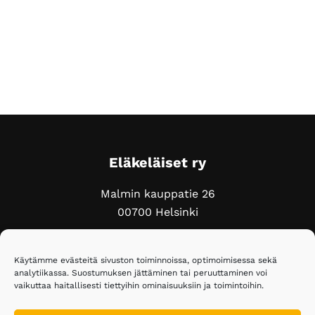
Footer
Eläkeläiset ry
Malmin kauppatie 26
00700 Helsinki
Puh. 020 743 3610
Käytämme evästeitä sivuston toiminnoissa, optimoimisessa sekä
elakelaiset@elakelaiset.fi
analytiikassa. Suostumuksen jättäminen tai peruuttaminen voi
vaikuttaa haitallisesti tiettyihin ominaisuuksiin ja toimintoihin.
Seuraa meitä sosiaalisessa mediassa: