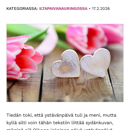
Paikallis­
KATEGORIASSA:
ILTAPAIVANAURINGOSSA
•
17.2.2026
yhdistyksemme
eri
puolilla
Suomea
tarjoavat
monipuolista
toimintaa.
Tiedän toki, että ystävänpäivä tuli ja meni, mutta
kyllä silti voin tähän tekstiin liittää sydänkuvan,