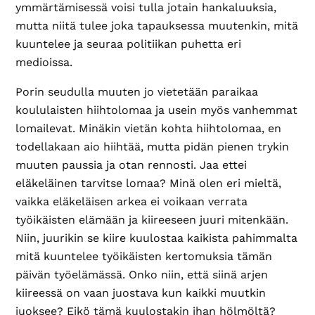
ymmärtämisessä voisi tulla jotain hankaluuksia,
mutta niitä tulee joka tapauksessa muutenkin, mitä
kuuntelee ja seuraa politiikan puhetta eri
medioissa.
Porin seudulla muuten jo vietetään paraikaa
koululaisten hiihtolomaa ja usein myös vanhemmat
lomailevat. Minäkin vietän kohta hiihtolomaa, en
todellakaan aio hiihtää, mutta pidän pienen trykin
muuten paussia ja otan rennosti. Jaa ettei
eläkeläinen tarvitse lomaa? Minä olen eri mieltä,
vaikka eläkeläisen arkea ei voikaan verrata
työikäisten elämään ja kiireeseen juuri mitenkään.
Niin, juurikin se kiire kuulostaa kaikista pahimmalta
mitä kuuntelee työikäisten kertomuksia tämän
päivän työelämässä. Onko niin, että siinä arjen
kiireessä on vaan juostava kun kaikki muutkin
juoksee? Eikö tämä kuulostakin ihan hölmöltä?