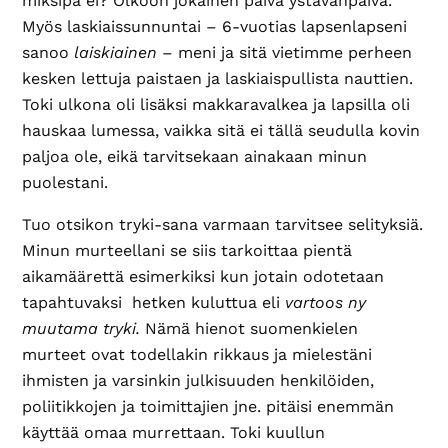
miksipä ei? Olkoon jokainen päivä ystävänpäivä.
Myös laskiaissunnuntai – 6-vuotias lapsenlapseni
sanoo
laiskiainen
– meni ja sitä vietimme perheen
kesken lettuja paistaen ja laskiaispullista nauttien.
Toki ulkona oli lisäksi makkaravalkea ja lapsilla oli
hauskaa lumessa, vaikka sitä ei tällä seudulla kovin
paljoa ole, eikä tarvitsekaan ainakaan minun
puolestani.
Tuo otsikon tryki-sana varmaan tarvitsee selityksiä.
Minun murteellani se siis tarkoittaa pientä
aikamäärettä esimerkiksi kun jotain odotetaan
tapahtuvaksi hetken kuluttua eli
vartoos ny
muutama tryki.
Nämä hienot suomenkielen
murteet ovat todellakin rikkaus ja mielestäni
ihmisten ja varsinkin julkisuuden henkilöiden,
poliitikkojen ja toimittajien jne. pitäisi enemmän
käyttää omaa murrettaan. Toki kuullun