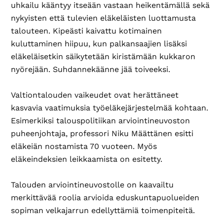
uhkailu kääntyy itseään vastaan heikentämällä sekä
nykyisten että tulevien eläkeläisten luottamusta
talouteen. Kipeästi kaivattu kotimainen
kuluttaminen hiipuu, kun palkansaajien lisäksi
eläkeläisetkin säikytetään kiristämään kukkaron
nyörejään. Suhdannekäänne jää toiveeksi.
Valtiontalouden vaikeudet ovat herättäneet
kasvavia vaatimuksia työeläkejärjestelmää kohtaan.
Esimerkiksi talouspolitiikan arviointineuvoston
puheenjohtaja, professori Niku Määttänen esitti
eläkeiän nostamista 70 vuoteen. Myös
eläkeindeksien leikkaamista on esitetty.
Talouden arviointineuvostolle on kaavailtu
merkittävää roolia arvioida eduskuntapuolueiden
sopiman velkajarrun edellyttämiä toimenpiteitä.