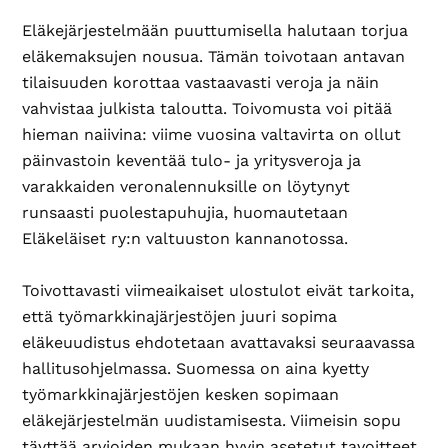
Eläkejärjestelmään puuttumisella halutaan torjua
eläkemaksujen nousua. Tämän toivotaan antavan
tilaisuuden korottaa vastaavasti veroja ja näin
vahvistaa julkista taloutta. Toivomusta voi pitää
hieman naiivina: viime vuosina valtavirta on ollut
päinvastoin keventää tulo- ja yritysveroja ja
varakkaiden veronalennuksille on löytynyt
runsaasti puolestapuhujia, huomautetaan
Eläkeläiset ry:n valtuuston kannanotossa.
Toivottavasti viimeaikaiset ulostulot eivät tarkoita,
että työmarkkinajärjestöjen juuri sopima
eläkeuudistus ehdotetaan avattavaksi seuraavassa
hallitusohjelmassa. Suomessa on aina kyetty
työmarkkinajärjestöjen kesken sopimaan
eläkejärjestelmän uudistamisesta. Viimeisin sopu
täyttää arvioiden mukaan hyvin asetetut tavoitteet.