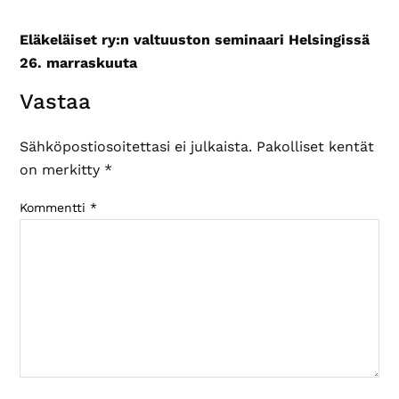
Eläkeläiset ry:n valtuuston seminaari Helsingissä
26. marraskuuta
Lukijan
Vastaa
vuorovaikutus
Sähköpostiosoitettasi ei julkaista.
Pakolliset kentät
on merkitty
*
Kommentti
*