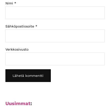
Nimi
*
Sähköpostiosoite
*
Verkkosivusto
Ensisijainen
Uusimmat
:
sivupalkki