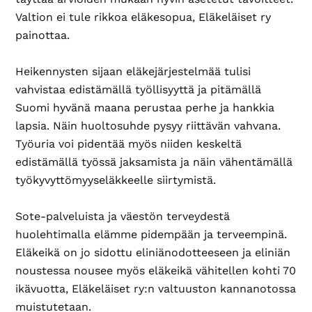
Valtion ei tule rikkoa eläkesopua, Eläkeläiset ry
painottaa.
Heikennysten sijaan eläkejärjestelmää tulisi
vahvistaa edistämällä työllisyyttä ja pitämällä
Suomi hyvänä maana perustaa perhe ja hankkia
lapsia. Näin huoltosuhde pysyy riittävän vahvana.
Työuria voi pidentää myös niiden keskeltä
edistämällä työssä jaksamista ja näin vähentämällä
työkyvyttömyyseläkkeelle siirtymistä.
Sote-palveluista ja väestön terveydestä
huolehtimalla elämme pidempään ja terveempinä.
Eläkeikä on jo sidottu eliniänodotteeseen ja eliniän
noustessa nousee myös eläkeikä vähitellen kohti 70
ikävuotta, Eläkeläiset ry:n valtuuston kannanotossa
muistutetaan.