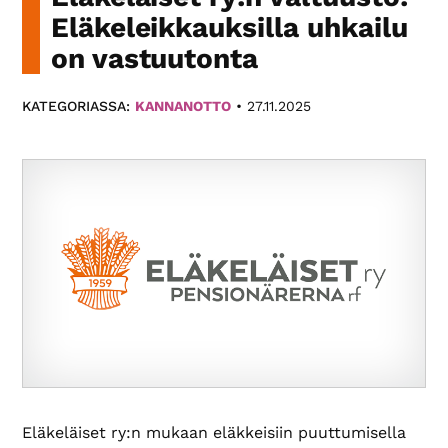
Paikallis­
Eläkeleikkauksilla uhkailu
yhdistyksemme
on vastuutonta
eri
puolilla
KATEGORIASSA:
KANNANOTTO
•
27.11.2025
Suomea
tarjoavat
monipuolista
toimintaa.
Eläkeläiset ry:n mukaan eläkkeisiin puuttumisella