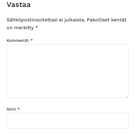
Lukijan
Vastaa
vuorovaikutus
Sähköpostiosoitettasi ei julkaista.
Pakolliset kentät
on merkitty
*
Kommentti
*
Nimi
*