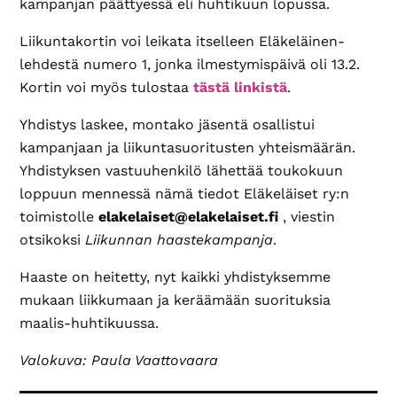
kampanjan päättyessä eli huhtikuun lopussa.
Liikuntakortin voi leikata itselleen Eläkeläinen-
lehdestä numero 1, jonka ilmestymispäivä oli 13.2.
Kortin voi myös tulostaa
tästä linkistä
.
Yhdistys laskee, montako jäsentä osallistui
kampanjaan ja liikuntasuoritusten yhteismäärän.
Yhdistyksen vastuuhenkilö lähettää toukokuun
loppuun mennessä nämä tiedot Eläkeläiset ry:n
toimistolle
elakelaiset@elakelaiset.fi
, viestin
otsikoksi
Liikunnan haastekampanja
.
Haaste on heitetty, nyt kaikki yhdistyksemme
mukaan liikkumaan ja keräämään suorituksia
maalis-huhtikuussa.
Valokuva: Paula Vaattovaara