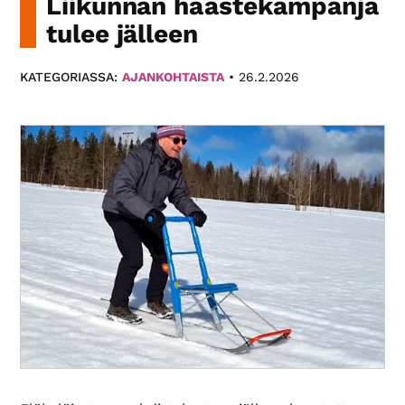
Liikunnan haastekampanja
Paikallis­
tulee jälleen
yhdistyksemme
eri
KATEGORIASSA:
AJANKOHTAISTA
•
26.2.2026
puolilla
Suomea
tarjoavat
monipuolista
toimintaa.