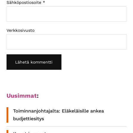
Sähköpostiosoite
*
Verkkosivusto
Ensisijainen
Uusimmat
:
sivupalkki
Toiminnanjohtajalta: Eläkeläisille ankea
budjettiesitys