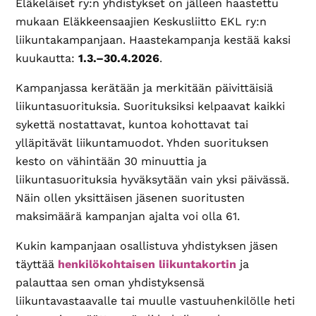
Eläkeläiset ry:n yhdistykset on jälleen haastettu
mukaan Eläkkeensaajien Keskusliitto EKL ry:n
liikuntakampanjaan. Haastekampanja kestää kaksi
kuukautta:
1.3.–30.4.2026
.
Kampanjassa kerätään ja merkitään päivittäisiä
liikuntasuorituksia. Suorituksiksi kelpaavat kaikki
sykettä nostattavat, kuntoa kohottavat tai
ylläpitävät liikuntamuodot. Yhden suorituksen
kesto on vähintään 30 minuuttia ja
liikuntasuorituksia hyväksytään vain yksi päivässä.
Näin ollen yksittäisen jäsenen suoritusten
maksimäärä kampanjan ajalta voi olla 61.
Kukin kampanjaan osallistuva yhdistyksen jäsen
täyttää
henkilökohtaisen liikuntakortin
ja
palauttaa sen oman yhdistyksensä
liikuntavastaavalle tai muulle vastuuhenkilölle heti