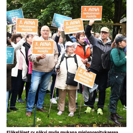
Eläkeläiset ry näkyi myös mukana mielenosoituksessa.