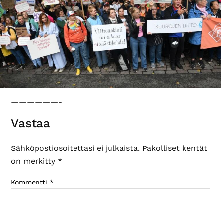
——————-
Lukijan
Vastaa
vuorovaikutus
Sähköpostiosoitettasi ei julkaista.
Pakolliset kentät
on merkitty
*
Kommentti
*