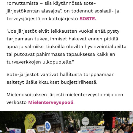
romuttamista – siis käytännössä sote-
järjestökentän alasajoa”, on todennut sosiaali- ja
terveysjärjestöjen kattojärjestö
SOSTE.
”Jos järjestöt eivät leikkausten vuoksi enää pysty
tarjoamaan tukea, ihmiset hakevat ennen pitkää
apua jo valmiiksi tiukoilla olevilta hyvinvointialueilta
tai putoavat pahimmassa tapauksessa kaikkien
turvaverkkojen ulkopuolelle.”
Sote-järjestöt vaativat hallitusta torppaamaan
esitetyt lisäleikkaukset budjettiriihessä.
Mielenosoituksen järjesti mielenterveystoimijoiden
verkosto
Mielenterveyspooli
.