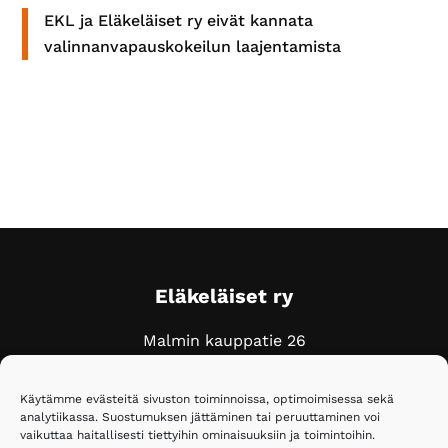
EKL ja Eläkeläiset ry eivät kannata
valinnanvapauskokeilun laajentamista
Footer
Eläkeläiset ry
Malmin kauppatie 26
00700 Helsinki
Käytämme evästeitä sivuston toiminnoissa, optimoimisessa sekä
Puh. 020 743 3610
analytiikassa. Suostumuksen jättäminen tai peruuttaminen voi
vaikuttaa haitallisesti tiettyihin ominaisuuksiin ja toimintoihin.