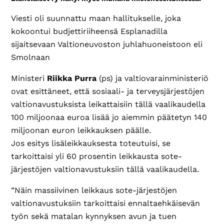
Viesti oli suunnattu maan hallitukselle, joka
kokoontui budjettiriiheensä Esplanadilla
sijaitsevaan Valtioneuvoston juhlahuoneistoon eli
Smolnaan
Ministeri
Riikka Purra
(ps) ja valtiovarainministeriö
ovat esittäneet, että sosiaali- ja terveysjärjestöjen
valtionavustuksista leikattaisiin tällä vaalikaudella
100 miljoonaa euroa lisää jo aiemmin päätetyn 140
miljoonan euron leikkauksen päälle.
Jos esitys lisäleikkauksesta toteutuisi, se
tarkoittaisi yli 60 prosentin leikkausta sote-
järjestöjen valtionavustuksiin tällä vaalikaudella.
”Näin massiivinen leikkaus sote-järjestöjen
valtionavustuksiin tarkoittaisi ennaltaehkäisevän
työn sekä matalan kynnyksen avun ja tuen