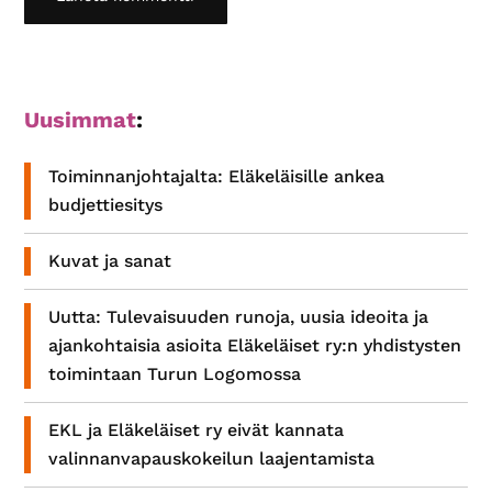
Ensisijainen
Uusimmat
:
sivupalkki
Toiminnanjohtajalta: Eläkeläisille ankea
budjettiesitys
Kuvat ja sanat
Uutta: Tulevaisuuden runoja, uusia ideoita ja
ajankohtaisia asioita Eläkeläiset ry:n yhdistysten
toimintaan Turun Logomossa
EKL ja Eläkeläiset ry eivät kannata
valinnanvapauskokeilun laajentamista