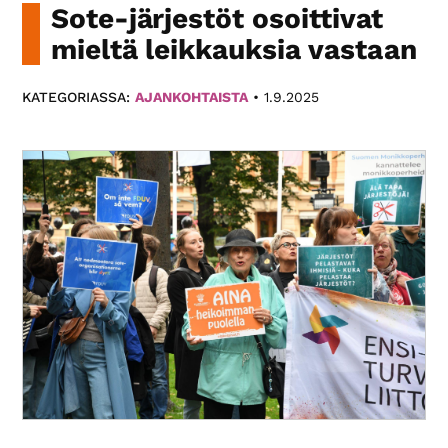
Sote-järjestöt osoittivat
Paikallis­
yhdistyksemme
mieltä leikkauksia vastaan
eri
puolilla
KATEGORIASSA:
AJANKOHTAISTA
•
1.9.2025
Suomea
tarjoavat
monipuolista
toimintaa.