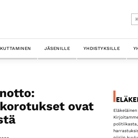
Ets
IKUTTAMINEN
JÄSENILLE
YHDISTYKSILLE
Y
Ensis
notto:
sivup
korotukset ovat
Eläkeläinen 
stä
Kirjoitamme
politiikasta
harrastuksi
piiriin kuu