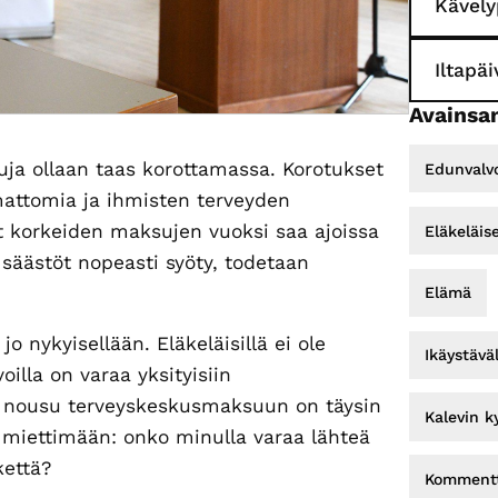
Kävely
Iltapä
Avainsan
uja ollaan taas korottamassa. Korotukset
Edunvalv
oimattomia ja ihmisten terveyden
ät korkeiden maksujen vuoksi saa ajoissa
Eläkeläis
 säästöt nopeasti syöty, todetaan
Elämä
o nykyisellään. Eläkeläisillä ei ole
Ikäystävä
oilla on varaa yksityisiin
in nousu terveyskeskusmaksuun on täysin
Kalevin k
 miettimään: onko minulla varaa lähteä
kettä?
Kommentt