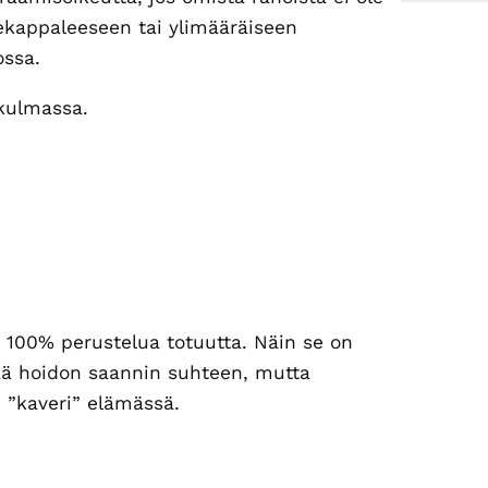
ekappaleeseen tai ylimääräiseen
ossa.
okulmassa.
a 100% perustelua totuutta. Näin se on
tää hoidon saannin suhteen, mutta
n ”kaveri” elämässä.