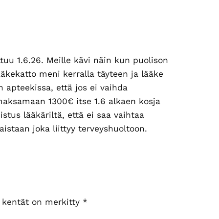
uu 1.6.26. Meille kävi näin kun puolison
kekatto meni kerralla täyteen ja lääke
 apteekissa, että jos ei vaihda
maksamaan 1300€ itse 1.6 alkaen kosja
stus lääkäriltä, että ei saa vaihtaa
aistaan joka liittyy terveyshuoltoon.
t kentät on merkitty
*