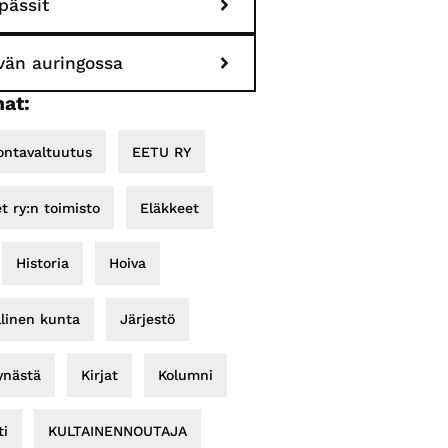
pässit
ivän auringossa
at:
ontavaltuutus
EETU RY
et ry:n toimisto
Eläkkeet
Historia
Hoiva
llinen kunta
Järjestö
ynästä
Kirjat
Kolumni
i
KULTAINENNOUTAJA