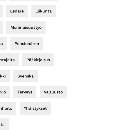
Ledare
Liikunta
Moninaisuustyö
ma
Pensionären
tajalta
Pääkirjoitus
kki
Svenska
rvio
Terveys
Valtuusto
nhoito
Yhdistykset
nta