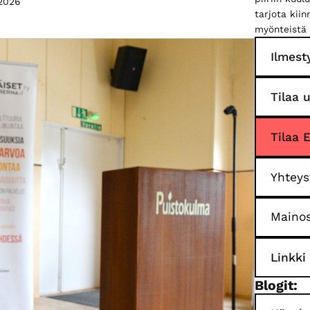
.2026
tarjota kii
myönteistä 
Ilmest
Tilaa u
Tilaa 
Yhteys
Mainos
Linkki
Blogit: