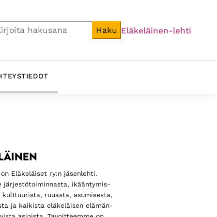
i
Haku
Eläkeläinen-lehti
HTEYSTIEDOT
ijainen
alkki
on Eläkeläiset ry:n jäsenlehti.
 järjestö­toiminnasta, ikääntymis­
, kulttuurista, ruuasta, asumisesta,
sta ja kaikista eläkeläisen elämän­
luvista asioista. Tavoitteemme on