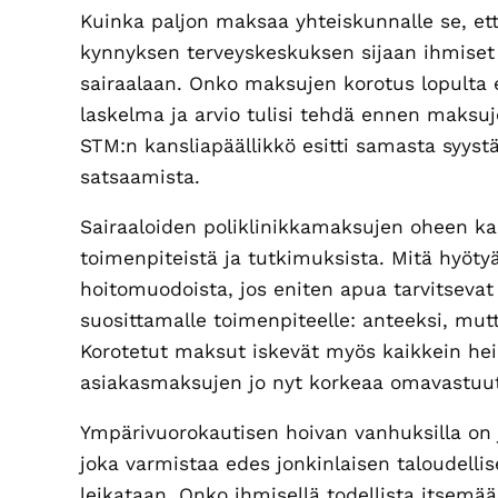
Kuinka paljon maksaa yhteiskunnalle se, ett
kynnyksen terveyskeskuksen sijaan ihmiset
sairaalaan. Onko maksujen korotus lopulta
laskelma ja arvio tulisi tehdä ennen maksuje
STM:n kansliapäällikkö esitti samasta syys
satsaamista.
Sairaaloiden poliklinikkamaksujen oheen kaav
toimenpiteistä ja tutkimuksista. Mitä hyöty
hoitomuodoista, jos eniten apua tarvitseva
suosittamalle toimenpiteelle: anteeksi, mut
Korotetut maksut iskevät myös kaikkein hei
asiakasmaksujen jo nyt korkeaa omavastuu
Ympärivuorokautisen hoivan vanhuksilla on jo
joka varmistaa edes jonkinlaisen taloudelli
leikataan. Onko ihmisellä todellista itsemää