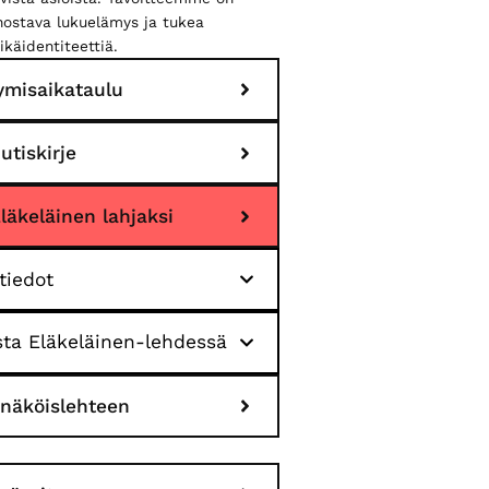
nnostava lukuelämys ja tukea
ikäidentiteettiä.
ymisaikataulu
utiskirje
Eläkeläinen lahjaksi
tiedot
ta Eläkeläinen-lehdessä
 näköislehteen