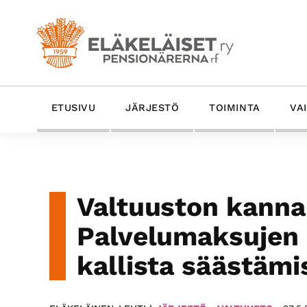
Hyppää
Hyppää
Hyppää
Hyppää
ensisijaiseen
pääsisältöön
ensisijaiseen
alatunnisteeseen
valikkoon
sivupalkkiin
Eläkeläiset
Eläkeläiset
ETUSIVU
JÄRJESTÖ
TOIMINTA
VA
ry
Ry
on
-
Suomen
vanhin
Pensionärerna
eläkeläisten
Rf
Valtuuston kanna
etujärjestö
ja
Palvelumaksujen 
yhdessä­
kallista säästämi
olojärjestö.
Edistämme
ikäystävällistä