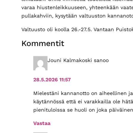
varaa hiustenleikkuuseen, yhteenkään vaat
pullakahviin, kysytään valtuuston kannanot
Valtuusto oli koolla 26.-27.5. Vantaan Puist
Lukijan
Kommentit
vuorovaikutus
Jouni Kalmakoski
sanoo
28.5.2026 11:57
Mielestäni kannanotto on aiheellinen j
käytännössä että ei varakkailla ole hä
pienituloissa se huoli on joka päiväine
Vastaa