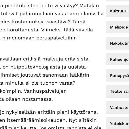
ä pienituloisten hoito viivästyy? Matalan
Kulttuuri
 tulevat pahimmillaan vasta ambulanssilla
 edes kustannuksia säästävä? Tämä
Mielipide
n korottamista. Viimeksi tällä viikolla
tä nimenomaan peruspalveluihin
Näkökul
aillaan erillisiä maksuja erilaisista
Puheenjoh
ä on huipputeknologiasta ja uusista
t ihmiset joutuvat sanomaan lääkärin
Runopysä
ta minulla ei ole tuohon varaa?
koimpiin. Vanhuspalvelujen
Teatteria
ta ollaan nostamassa.
Vanhuste
 nykyisellään erittäin pieni käyttöraha,
sen itsemääräämisoikeuden. Nyt siitäkin
Yhteisku
räämisoikeutta, jos omista rahoista ei ole