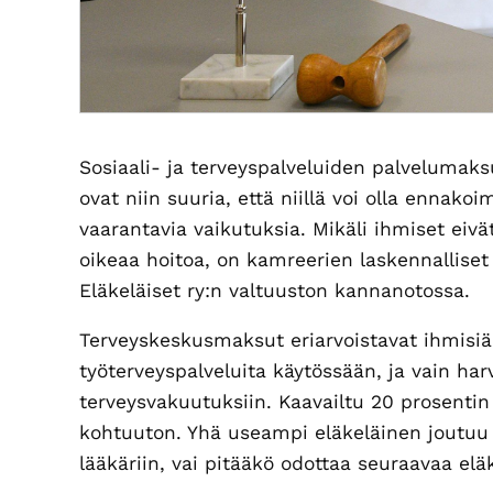
Sosiaali- ja terveyspalveluiden palvelumaks
ovat niin suuria, että niillä voi olla ennak
vaarantavia vaikutuksia. Mikäli ihmiset eiv
oikeaa hoitoa, on kamreerien laskennalliset
Eläkeläiset ry:n valtuuston kannanotossa.
Terveyskeskusmaksut eriarvoistavat ihmisiä j
työterveyspalveluita käytössään, ja vain harv
terveysvakuutuksiin. Kaavailtu 20 prosent
kohtuuton. Yhä useampi eläkeläinen joutuu
lääkäriin, vai pitääkö odottaa seuraavaa elä