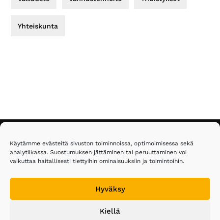
Yhteiskunta
Footer
Käytämme evästeitä sivuston toiminnoissa, optimoimisessa sekä
Eläkeläiset ry
analytiikassa. Suostumuksen jättäminen tai peruuttaminen voi
vaikuttaa haitallisesti tiettyihin ominaisuuksiin ja toimintoihin.
Malmin kauppatie 26
00700 Helsinki
Hyväksy
Puh. 020 743 3610
Kiellä