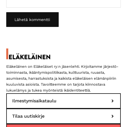
Ensisijainen
sivupalkki
Eläkeläinen on Eläkeläiset ry:n jäsenlehti. Kirjoitamme järjestö­
toiminnasta, ikääntymis­politiikasta, kulttuurista, ruuasta,
asumisesta, harrastuksista ja kaikista eläkeläisen elämän­piiriin
kuuluvista asioista. Tavoitteemme on tarjota kiinnostava
lukuelämys ja tukea myönteistä ikäidentiteettiä.
Ilmestymisaikataulu
Tilaa uutiskirje