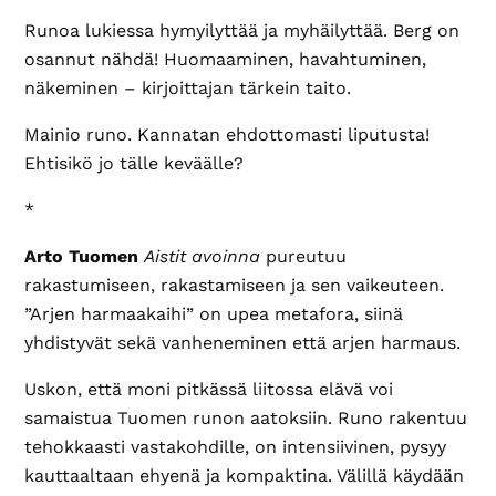
Runoa lukiessa hymyilyttää ja myhäilyttää. Berg on
osannut nähdä! Huomaaminen, havahtuminen,
näkeminen – kirjoittajan tärkein taito.
Mainio runo. Kannatan ehdottomasti liputusta!
Ehtisikö jo tälle keväälle?
*
Arto Tuomen
Aistit avoinna
pureutuu
rakastumiseen, rakastamiseen ja sen vaikeuteen.
”Arjen harmaakaihi” on upea metafora, siinä
yhdistyvät sekä vanheneminen että arjen harmaus.
Uskon, että moni pitkässä liitossa elävä voi
samaistua Tuomen runon aatoksiin. Runo rakentuu
tehokkaasti vastakohdille, on intensiivinen, pysyy
kauttaaltaan ehyenä ja kompaktina. Välillä käydään