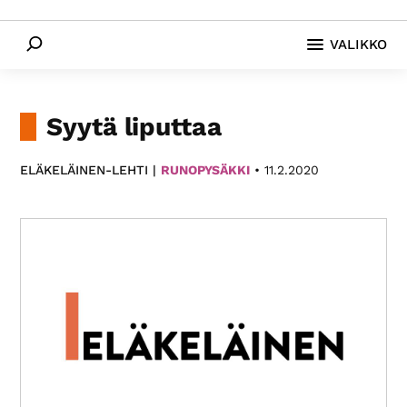
Paikallis­
Etsi
yhdistyksemme
VALIKKO
eri
puolilla
Suomea
Syytä liputtaa
tarjoavat
monipuolista
ELÄKELÄINEN-LEHTI |
RUNOPYSÄKKI
•
11.2.2020
toimintaa.