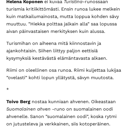
Helena Koponen
ei kuvaa
Turistina
-runossaan
turismia kritiikittömästi. Ensin runoa lukee melkein
kuin matkailumainosta, mutta loppua kohden sävy
muuttuu. ”Hiekka polttaa jalkain alla” saa lopussa
aivan päinvastaisen merkityksen kuin alussa.
Turismihan on aiheena mitä kiinnostavin ja
ajankohtaisin. Siihen liittyy paljon eettisiä
kysymyksiä kestävästä elämäntavasta alkaen.
Riimi on oleellinen osa runoa. Riimi kuljettaa lukijaa
”ovelasti” kohti lopun yllätystä, sävyn muutosta.
*
Toivo Berg
nostaa kunniaan ahvenen. Oikeastaan
Suomalainen ahven
-runo on suomalainen oodi
ahvenelle. Sanon ”suomalainen oodi”, koska rytmi
on jutusteleva ja verkkainen, siis kotoperäinen.