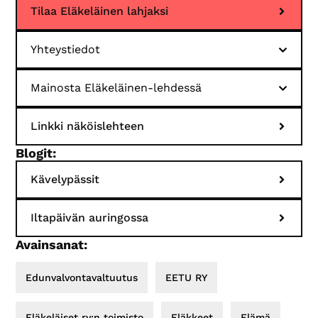
Tilaa Eläkeläinen lahjaksi
Yhteystiedot
Mainosta Eläkeläinen-lehdessä
Linkki näköislehteen
Blogit:
Kävelypässit
Iltapäivän auringossa
Avainsanat:
Edunvalvontavaltuutus
EETU RY
Eläkeläiset ry:n toimisto
Eläkkeet
Elämä