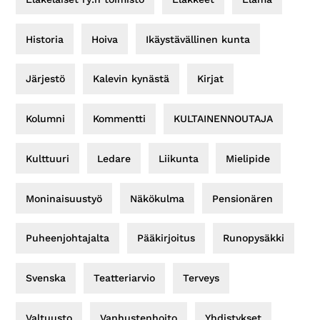
Historia
Hoiva
Ikäystävällinen kunta
Järjestö
Kalevin kynästä
Kirjat
Kolumni
Kommentti
KULTAINENNOUTAJA
Kulttuuri
Ledare
Liikunta
Mielipide
Moninaisuustyö
Näkökulma
Pensionären
Puheenjohtajalta
Pääkirjoitus
Runopysäkki
Svenska
Teatteriarvio
Terveys
Valtuusto
Vanhustenhoito
Yhdistykset