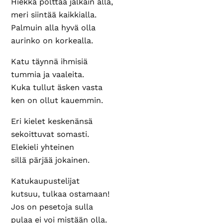
Hiekka polttaa jalkain alla,
meri siintää kaikkialla.
Palmuin alla hyvä olla
aurinko on korkealla.
Katu täynnä ihmisiä
tummia ja vaaleita.
Kuka tullut äsken vasta
ken on ollut kauemmin.
Eri kielet keskenänsä
sekoittuvat somasti.
Elekieli yhteinen
sillä pärjää jokainen.
Katukaupustelijat
kutsuu, tulkaa ostamaan!
Jos on pesetoja sulla
pulaa ei voi mistään olla.