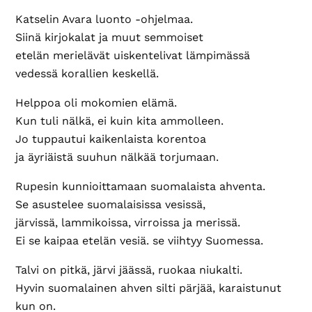
Katselin Avara luonto -ohjelmaa.
Siinä kirjokalat ja muut semmoiset
etelän merielävät uiskentelivat lämpimässä
vedessä korallien keskellä.
Helppoa oli mokomien elämä.
Kun tuli nälkä, ei kuin kita ammolleen.
Jo tuppautui kaikenlaista korentoa
ja äyriäistä suuhun nälkää torjumaan.
Rupesin kunnioittamaan suomalaista ahventa.
Se asustelee suomalaisissa vesissä,
järvissä, lammikoissa, virroissa ja merissä.
Ei se kaipaa etelän vesiä. se viihtyy Suomessa.
Talvi on pitkä, järvi jäässä, ruokaa niukalti.
Hyvin suomalainen ahven silti pärjää, karaistunut
kun on.