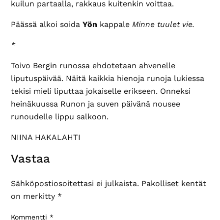
kuilun partaalla, rakkaus kuitenkin voittaa.
Päässä alkoi soida
Yön
kappale
Minne tuulet vie.
*
Toivo Bergin runossa ehdotetaan ahvenelle
liputuspäivää. Näitä kaikkia hienoja runoja lukiessa
tekisi mieli liputtaa jokaiselle erikseen. Onneksi
heinäkuussa Runon ja suven päivänä nousee
runoudelle lippu salkoon.
NIINA HAKALAHTI
Lukijan
Vastaa
vuorovaikutus
Sähköpostiosoitettasi ei julkaista.
Pakolliset kentät
on merkitty
*
Kommentti
*