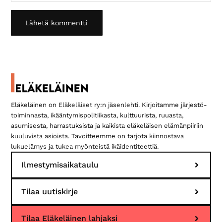
Ensisijainen
sivupalkki
Eläkeläinen on Eläkeläiset ry:n jäsenlehti. Kirjoitamme järjestö­
toiminnasta, ikääntymis­politiikasta, kulttuurista, ruuasta,
asumisesta, harrastuksista ja kaikista eläkeläisen elämän­piiriin
kuuluvista asioista. Tavoitteemme on tarjota kiinnostava
lukuelämys ja tukea myönteistä ikäidentiteettiä.
Ilmestymisaikataulu
Tilaa uutiskirje
Tilaa Eläkeläinen lahjaksi