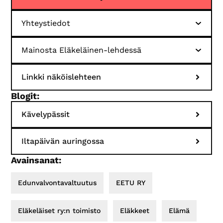
Yhteystiedot
Mainosta Eläkeläinen-lehdessä
Linkki näköislehteen
Blogit:
Kävelypässit
Iltapäivän auringossa
Avainsanat:
Edunvalvontavaltuutus
EETU RY
Eläkeläiset ry:n toimisto
Eläkkeet
Elämä