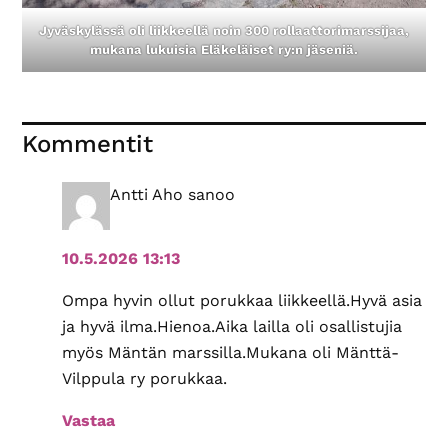
Jyväskylässä oli liikkeellä noin 300 rollaattorimarssijaa,
mukana lukuisia Eläkeläiset ry:n jäseniä.
Lukijan
Kommentit
vuorovaikutus
Antti Aho
sanoo
10.5.2026 13:13
Ompa hyvin ollut porukkaa liikkeellä.Hyvä asia
ja hyvä ilma.Hienoa.Aika lailla oli osallistujia
myös Mäntän marssilla.Mukana oli Mänttä-
Vilppula ry porukkaa.
Vastaa