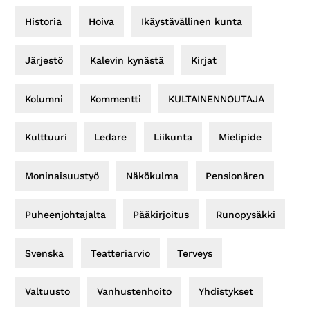
Historia
Hoiva
Ikäystävällinen kunta
Järjestö
Kalevin kynästä
Kirjat
Kolumni
Kommentti
KULTAINENNOUTAJA
Kulttuuri
Ledare
Liikunta
Mielipide
Moninaisuustyö
Näkökulma
Pensionären
Puheenjohtajalta
Pääkirjoitus
Runopysäkki
Svenska
Teatteriarvio
Terveys
Valtuusto
Vanhustenhoito
Yhdistykset