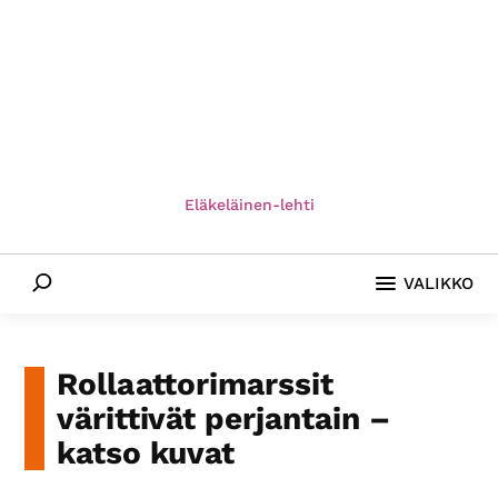
Paikallis­
yhdistyksemme
eri
puolilla
Suomea
tarjoavat
monipuolista
Eläkeläinen-lehti
toimintaa.
Etsi
VALIKKO
Rollaattorimarssit
värittivät perjantain –
katso kuvat