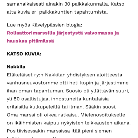
samanaikaisesti ainakin 30 paikkakunnalla. Katso
alta kuvia eri paikkakuntien tapahtumista.
Lue myös Kävelypässien blogia:
Rollaattorimarssilla järjestystä valvomassa ja
hauskaa pitämässä
KATSO KUVIA:
Nakkila
Eläkeläiset ry:n Nakkilan yhdistyksen aloitteesta
vanhusneuvostomme otti heti kopin ja järjestimme
ihan oman tapahtuman. Suosio oli yllättävän suuri,
yli 80 osallistujaa, innostuneita kuntalaisia
erilaisilla kulkupeleillä tai ilman. Sääkin suosi.
Oma marssi oli oikea ratkaisu. Mielenosoitukselle
on ikäihmisten kaipuu nykyisten leikkausten aikana.
Positiivisessakin marssissa itää pieni siemen