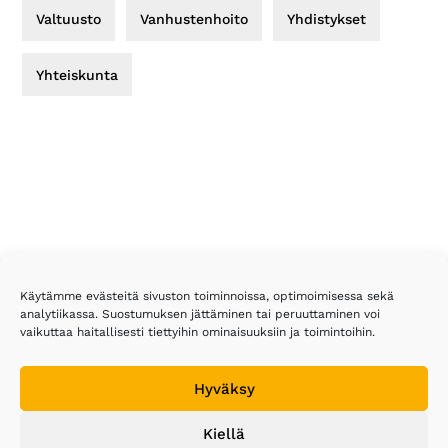
Valtuusto
Vanhustenhoito
Yhdistykset
Yhteiskunta
Footer
Käytämme evästeitä sivuston toiminnoissa, optimoimisessa sekä
analytiikassa. Suostumuksen jättäminen tai peruuttaminen voi
Eläkeläiset ry
vaikuttaa haitallisesti tiettyihin ominaisuuksiin ja toimintoihin.
Malmin kauppatie 26
Hyväksy
00700 Helsinki
Kiellä
Puh. 020 743 3610