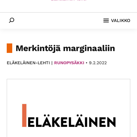
Paikallis­
yhdistyksemme
Etsi
VALIKKO
eri
puolilla
Suomea
tarjoavat
Merkintöjä marginaaliin
monipuolista
toimintaa.
ELÄKELÄINEN-LEHTI |
RUNOPYSÄKKI
•
9.2.2022