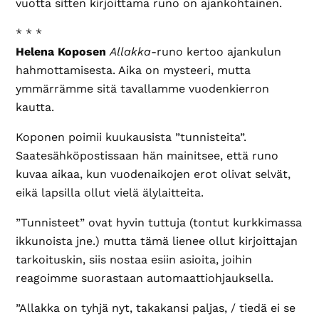
vuotta sitten kirjoittama runo on ajankohtainen.
* * *
Helena Koposen
Allakka
-runo kertoo ajankulun
hahmottamisesta. Aika on mysteeri, mutta
ymmärrämme sitä tavallamme vuodenkierron
kautta.
Koponen poimii kuukausista ”tunnisteita”.
Saatesähköpostissaan hän mainitsee, että runo
kuvaa aikaa, kun vuodenaikojen erot olivat selvät,
eikä lapsilla ollut vielä älylaitteita.
”Tunnisteet” ovat hyvin tuttuja (tontut kurkkimassa
ikkunoista jne.) mutta tämä lienee ollut kirjoittajan
tarkoituskin, siis nostaa esiin asioita, joihin
reagoimme suorastaan automaattiohjauksella.
”Allakka on tyhjä nyt, takakansi paljas, / tiedä ei se