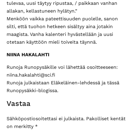
tulevaa, uusi täytyy ripustaa, / paikkaan vanhan
allakan, kellastuneen hylätyn.”
Menköön vaikka pateettisuuden puolelle, sanon
silti, että tuohon hetkeen sisältyy aina jotakin
maagista. Vanha kalenteri hyvästellään ja uusi
otetaan käyttöön mieli toiveita täynnä.
NIINA HAKALAHTI
Runoja Runopysäkille voi lähettää osoitteeseen:
niina.hakalahti@sci.fi
Runoja julkaistaan Eläkeläinen-lehdessä ja tässä
Runopysäkki-blogissa.
Lukijan
Vastaa
vuorovaikutus
Sähköpostiosoitettasi ei julkaista.
Pakolliset kentät
on merkitty
*