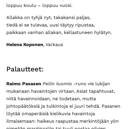
loppuu koulu – loppuu vuosi.
Allakka on tyhjä nyt, takakansi paljas,
tiedä ei se tulevaa, uusi täytyy ripustaa,
paikkaan vanhan allakan, kellastuneen hylätyn.
Helena Koponen
, Varkaus
Palautteet:
Raimo Pasasen
Peilin tuomio
-runo vie lukijan
mukanaan havaintojen virtaan. Asiat tapahtuvat,
niitä havainnoidaan, ne todetaan, mutta
johtopäätöksiä ja tulkintoja ei juuri tehdä. Pasanen
löytää omaperäisiä kielikuvia havaintoja
ilmaisemaan: haikeus raapustaa merkintöjään yön
pimeään marginaaliin tai tuuli nostaa pilvien