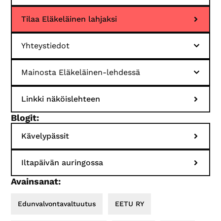
Tilaa Eläkeläinen lahjaksi
Yhteystiedot
Mainosta Eläkeläinen-lehdessä
Linkki näköislehteen
Blogit:
Kävelypässit
Iltapäivän auringossa
Avainsanat:
Edunvalvontavaltuutus
EETU RY