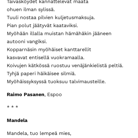
Taivasköydet kannattelevat maata
ohuen ilman sylissä.
Tuuli nostaa pilvien kuljetusmaksuja.
Pian polut jäätyvät kaataviksi.
Myöhään illalla muistan hämähäkin jääneen
autooni vangiksi.
Kopparnäsin myöhäiset kanttarellit
kasvavat entisellä vuokramaalla.
Koivujen kätkössä ruostuu venäjänkielistä peltiä.
Tyhjä paperi häikäisee silmiä.
Myöhäissyksyssä tuoksuu talvimausteille.
Raimo Pasanen
, Espoo
* * *
Mandela
Mandela, tuo lempeä mies,