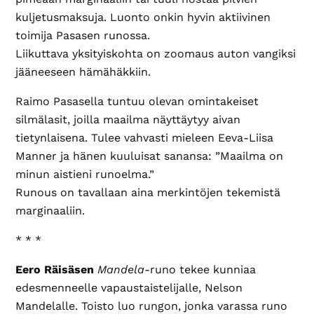
kuljetusmaksuja. Luonto onkin hyvin aktiivinen
toimija Pasasen runossa.
Liikuttava yksityiskohta on zoomaus auton vangiksi
jääneeseen hämähäkkiin.
Raimo Pasasella tuntuu olevan omintakeiset
silmälasit, joilla maailma näyttäytyy aivan
tietynlaisena. Tulee vahvasti mieleen Eeva-Liisa
Manner ja hänen kuuluisat sanansa: ”Maailma on
minun aistieni runoelma.”
Runous on tavallaan aina merkintöjen tekemistä
marginaaliin.
* * *
Eero Räisäsen
Mandela
-runo tekee kunniaa
edesmenneelle vapaustaistelijalle, Nelson
Mandelalle. Toisto luo rungon, jonka varassa runo