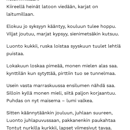
Kiireellä heinät latoon viedään, karjat on
laitumillaan.
Elokuu jo syksyyn kääntyy, kouluun tulee hoppu.
Viljat joutuu, marjat kypsyy, sienimetsäkin kutsuu.
Luonto kukkii, ruska loistaa syyskuun tuulet lehtiä
puistaa.
Lokakuun loskaa pimeää, monen mielen alas saa.
kynttilän kun sytyttää, pirttiin tuo se tunnelmaa.
Usein vasta marraskuussa ensilumen nähdä saa.
Silloin kyllä monen mieli, siitä paljon korjaantuu.
Puhdas on nyt maisema – lumi valkea.
Sitten käännytäänkin jouluun, juhlaan suureen,
Luonto juhlapuvussaan, pakkanenkin paukahtaa
Tontut nurkilla kurkkii, lapset viimesivut tavaa.