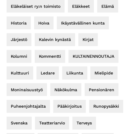
Eläkeläiset ry:n toimisto
Eläkkeet
Elämä
Historia
Hoiva
Ikäystävällinen kunta
Järjestö
Kalevin kynästä
Kirjat
Kolumni
Kommentti
KULTAINENNOUTAJA
Kulttuuri
Ledare
Liikunta
Mielipide
Moninaisuustyö
Näkökulma
Pensionären
Puheenjohtajalta
Pääkirjoitus
Runopysäkki
Svenska
Teatteriarvio
Terveys