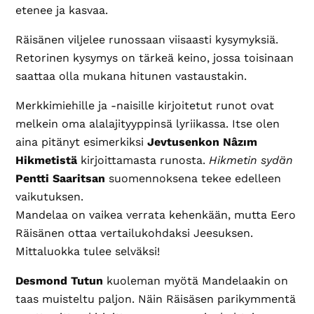
etenee ja kasvaa.
Räisänen viljelee runossaan viisaasti kysymyksiä.
Retorinen kysymys on tärkeä keino, jossa toisinaan
saattaa olla mukana hitunen vastaustakin.
Merkkimiehille ja -naisille kirjoitetut runot ovat
melkein oma alalajityyppinsä lyriikassa. Itse olen
aina pitänyt esimerkiksi
Jevtusenkon Nâzım
Hikmetistä
kirjoittamasta runosta.
Hikmetin sydän
Pentti Saaritsan
suomennoksena tekee edelleen
vaikutuksen.
Mandelaa on vaikea verrata kehenkään, mutta Eero
Räisänen ottaa vertailukohdaksi Jeesuksen.
Mittaluokka tulee selväksi!
Desmond Tutun
kuoleman myötä Mandelaakin on
taas muisteltu paljon. Näin Räisäsen parikymmentä