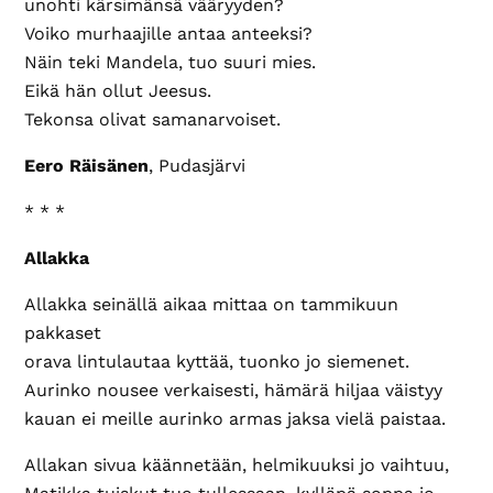
unohti kärsimänsä vääryyden?
Voiko murhaajille antaa anteeksi?
Näin teki Mandela, tuo suuri mies.
Eikä hän ollut Jeesus.
Tekonsa olivat samanarvoiset.
Eero Räisänen
, Pudasjärvi
* * *
Allakka
Allakka seinällä aikaa mittaa on tammikuun
pakkaset
orava lintulautaa kyttää, tuonko jo siemenet.
Aurinko nousee verkaisesti, hämärä hiljaa väistyy
kauan ei meille aurinko armas jaksa vielä paistaa.
Allakan sivua käännetään, helmikuuksi jo vaihtuu,