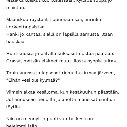
Matikka tuiskut tuo tullessaan, kylläpä soppa jo
maistuu.
Maaliskuu räystäät tippumaan saa, aurinko
korkeelta paistaa.
Hanki jo kantaa, siellä on lapsilla aamusta iltaan
hauskaa.
Huhtikuussa jo pälvillä kukkaset nostaa päätään.
Oravat, metsän eläimet muut, ilosta hyppiä taitaa.
Toukukuussa jo lapsoset riemulla kirmaa järveen,
”Eihän vesi ole kylmää?”
Viimein alkaa kesäloma, kun kesäkuuhun päästään.
Juhannuksen tienoilla jo aholta mansikat suuhun
löytää.
Niin on mennyt jo puoli vuotta, kesä on
heleimmillään.