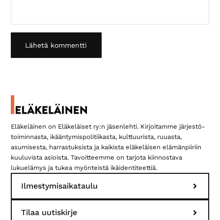
Ensisijainen
sivupalkki
Eläkeläinen on Eläkeläiset ry:n jäsenlehti. Kirjoitamme järjestö­
toiminnasta, ikääntymis­politiikasta, kulttuurista, ruuasta,
asumisesta, harrastuksista ja kaikista eläkeläisen elämän­piiriin
kuuluvista asioista. Tavoitteemme on tarjota kiinnostava
lukuelämys ja tukea myönteistä ikäidentiteettiä.
Ilmestymisaikataulu
Tilaa uutiskirje