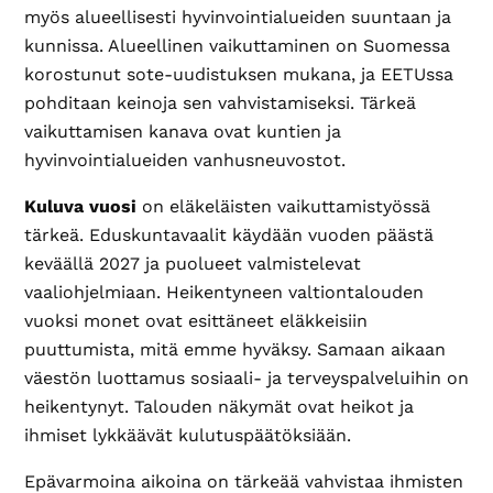
myös alueellisesti hyvinvointialueiden suuntaan ja
kunnissa. Alueellinen vaikuttaminen on Suomessa
korostunut sote-uudistuksen mukana, ja EETUssa
pohditaan keinoja sen vahvistamiseksi. Tärkeä
vaikuttamisen kanava ovat kuntien ja
hyvinvointialueiden vanhusneuvostot.
Kuluva vuosi
on eläkeläisten vaikuttamistyössä
tärkeä. Eduskuntavaalit käydään vuoden päästä
keväällä 2027 ja puolueet valmistelevat
vaaliohjelmiaan. Heikentyneen valtiontalouden
vuoksi monet ovat esittäneet eläkkeisiin
puuttumista, mitä emme hyväksy. Samaan aikaan
väestön luottamus sosiaali- ja terveyspalveluihin on
heikentynyt. Talouden näkymät ovat heikot ja
ihmiset lykkäävät kulutuspäätöksiään.
Epävarmoina aikoina on tärkeää vahvistaa ihmisten