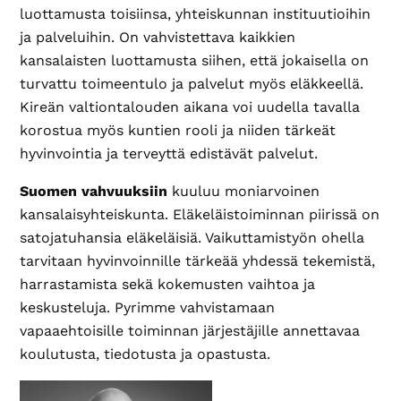
luottamusta toisiinsa, yhteiskunnan instituutioihin
ja palveluihin. On vahvistettava kaikkien
kansalaisten luottamusta siihen, että jokaisella on
turvattu toimeentulo ja palvelut myös eläkkeellä.
Kireän valtiontalouden aikana voi uudella tavalla
korostua myös kuntien rooli ja niiden tärkeät
hyvinvointia ja terveyttä edistävät palvelut.
Suomen vahvuuksiin
kuuluu moniarvoinen
kansalaisyhteiskunta. Eläkeläistoiminnan piirissä on
satojatuhansia eläkeläisiä. Vaikuttamistyön ohella
tarvitaan hyvinvoinnille tärkeää yhdessä tekemistä,
harrastamista sekä kokemusten vaihtoa ja
keskusteluja. Pyrimme vahvistamaan
vapaaehtoisille toiminnan järjestäjille annettavaa
koulutusta, tiedotusta ja opastusta.