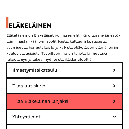
Ensisijainen
sivupalkki
Eläkeläinen on Eläkeläiset ry:n jäsenlehti. Kirjoitamme järjestö­
toiminnasta, ikääntymis­politiikasta, kulttuurista, ruuasta,
asumisesta, harrastuksista ja kaikista eläkeläisen elämän­piiriin
kuuluvista asioista. Tavoitteemme on tarjota kiinnostava
lukuelämys ja tukea myönteistä ikäidentiteettiä.
Ilmestymisaikataulu
Tilaa uutiskirje
Tilaa Eläkeläinen lahjaksi
Yhteystiedot