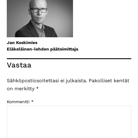
Jan Koskimies
Eläkeläinen-lehden päätoimittaja
Lukijan
Vastaa
vuorovaikutus
Sähköpostiosoitettasi ei julkaista.
Pakolliset kentät
on merkitty
*
Kommentti
*