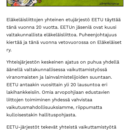
Eläkeläisliittojen yhteinen etujärjestö EETU täyttää
tänä vuonna 20 vuotta. EETUn jäseniä ovat kuusi
valtakunnallista eläkeläisliittoa. Puheenjohtajuus
kiertää ja tänä vuonna vetovuorossa on Eläkeläiset
ry.
Yhteisjärjestön keskeinen ajatus on puhua yhdellä
äänellä valtakunnallisessa vaikuttamistyössä
viranomaisten ja lainvalmistelijoiden suuntaan.
EETU antaakin vuosittain yli 20 lausuntoa eri
lakihankkeisiin. Omia arvopohjiaan edustavien
liittojen toimiminen yhdessä vahvistaa
vaikutusmahdollisuuksiamme, riippumatta
kulloisestakin hallituspohjasta.
EETU-järjestöt tekevät yhteistä vaikuttamistyötä