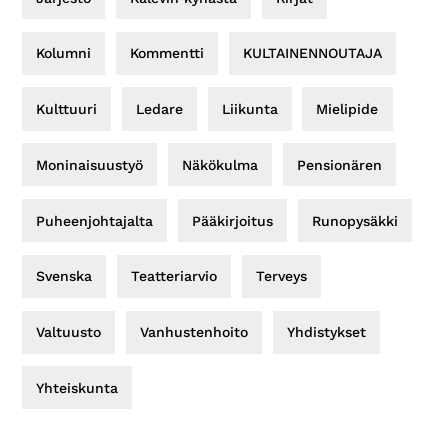
Kolumni
Kommentti
KULTAINENNOUTAJA
Kulttuuri
Ledare
Liikunta
Mielipide
Moninaisuustyö
Näkökulma
Pensionären
Puheenjohtajalta
Pääkirjoitus
Runopysäkki
Svenska
Teatteriarvio
Terveys
Valtuusto
Vanhustenhoito
Yhdistykset
Yhteiskunta