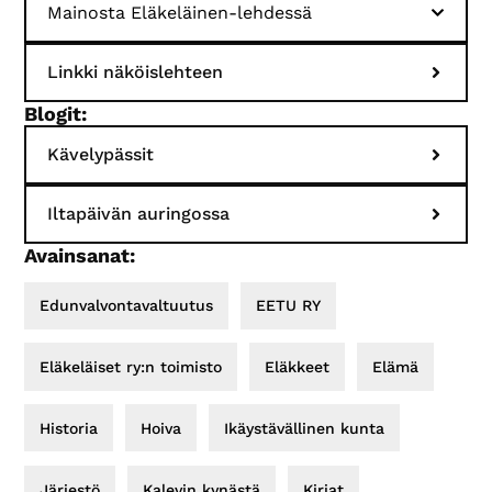
Mainosta Eläkeläinen-lehdessä
Linkki näköislehteen
Blogit:
Kävelypässit
Iltapäivän auringossa
Avainsanat:
Edunvalvontavaltuutus
EETU RY
Eläkeläiset ry:n toimisto
Eläkkeet
Elämä
Historia
Hoiva
Ikäystävällinen kunta
Järjestö
Kalevin kynästä
Kirjat