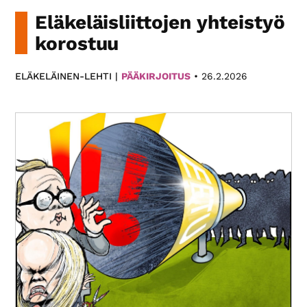
Paikallis­
Eläkeläisliittojen yhteistyö
yhdistyksemme
korostuu
eri
puolilla
ELÄKELÄINEN-LEHTI |
PÄÄKIRJOITUS
•
26.2.2026
Suomea
tarjoavat
monipuolista
toimintaa.