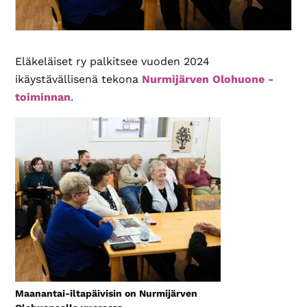
Eläkeläiset ry palkitsee vuoden 2024
ikäystävällisenä tekona
Nurmijärven Olohuone -
toiminnan
.
Maanantai-iltapäivisin on Nurmijärven