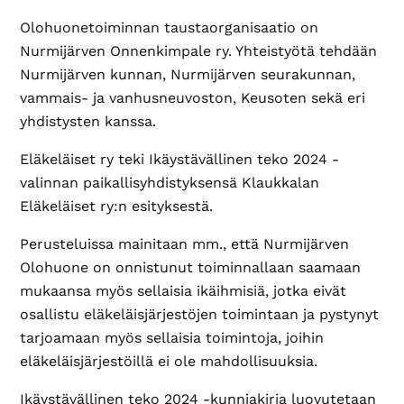
Olohuonetoiminnan taustaorganisaatio on
Nurmijärven Onnenkimpale ry. Yhteistyötä tehdään
Nurmijärven kunnan, Nurmijärven seurakunnan,
vammais- ja vanhusneuvoston, Keusoten sekä eri
yhdistysten kanssa.
Eläkeläiset ry teki Ikäystävällinen teko 2024 -
valinnan paikallisyhdistyksensä Klaukkalan
Eläkeläiset ry:n esityksestä.
Perusteluissa mainitaan mm., että Nurmijärven
Olohuone on onnistunut toiminnallaan saamaan
mukaansa myös sellaisia ikäihmisiä, jotka eivät
osallistu eläkeläisjärjestöjen toimintaan ja pystynyt
tarjoamaan myös sellaisia toimintoja, joihin
eläkeläisjärjestöillä ei ole mahdollisuuksia.
Ikäystävällinen teko 2024 -kunniakirja luovutetaan