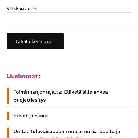
Verkkosivusto
Ensisijainen
Uusimmat
:
sivupalkki
Toiminnanjohtajalta: Eläkeläisille ankea
budjettiesitys
Kuvat ja sanat
Uutta: Tulevaisuuden runoja, uusia ideoita ja