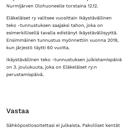
Nurmijärven Olohuoneelle torstaina 12.12.
Eläkeläiset ry valitsee vuosittain Ikäystävällinen
teko -tunnustuksen saajaksi tahon, joka on
esimerkillisellä tavalla edistänyt ikäystävällisyyttä.
Ensimmäinen tunnustus myönnettiin vuonna 2019,
kun järjestö täytti 60 vuotta.
Ikäystävällinen teko -tunnustuksen julkistamispäivä
on 3. joulukuuta, joka on Eläkeläiset ry:n
perustamispäivä.
Lukijan
Vastaa
vuorovaikutus
Sähköpostiosoitettasi ei julkaista.
Pakolliset kentät