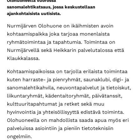
Olohuoneella vuorossa
sanomalehtikatsaus, jossa keskustellaan
ajankohtaisista uutisista.
Nurmijärven Olohuone on ikäihmisten avoin
kohtaamispaikka joka tarjoaa monenlaista
ryhmätoimintaa ja tapahtumia. Toimintaa on
Nurmijärvellä sekä Heikkarin palvelutalossa että
Klaukkalassa.
Kohtaamispaikoissa on tarjolla erilaista toimintaa
kuten harraste- ja pienryhmät, saunaklubi, digi- ja
sanomalehtikahvila, neuvontapalvelut ja tietoiskut,
liikuntaryhmät, kädentaitoryhmät, päivätanssit,
kulttuuritapahtumat ja retket sekä muu
hyvinvointia ja yhteisöllisyyttä edistävä toiminta.
Olohuoneella on mahdollista saada apua myös eri
palveluissa asiointiin ja pieniin tietoteknisiin
ongelmiin.