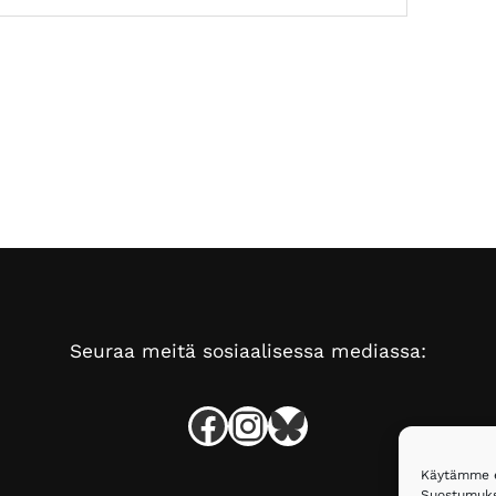
Seuraa meitä sosiaalisessa mediassa:
Facebook
Instagram
Bluesky
Käytämme ev
Suostumukse