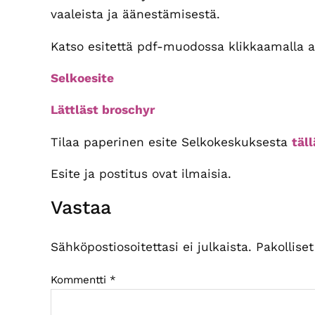
vaaleista ja äänestämisestä.
Katso esitettä pdf-muodossa klikkaamalla al
Selkoesite
Lättläst broschyr
Tilaa paperinen esite Selkokeskuksesta
täl
Esite ja postitus ovat ilmaisia.
Lukijan
Vastaa
vuorovaikutus
Sähköpostiosoitettasi ei julkaista.
Pakollise
Kommentti
*