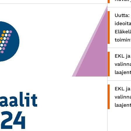
Uutta:
ideoit
Eläkel
toimi
EKL ja
valinn
laajen
EKL ja
valinn
laajen