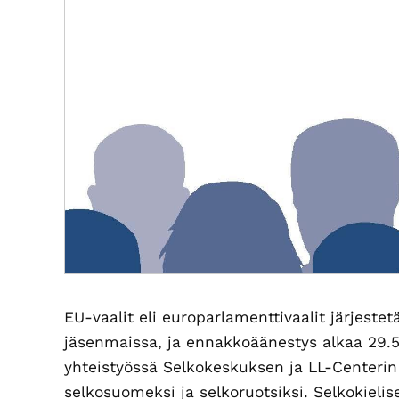
EU-vaalit eli europarlamenttivaalit järjest
jäsenmaissa, ja ennakkoäänestys alkaa 29.5
yhteistyössä Selkokeskuksen ja LL-Centerin
selkosuomeksi ja selkoruotsiksi. Selkokielis