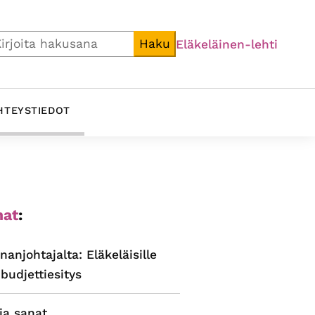
i
Haku
Eläkeläinen-lehti
HTEYSTIEDOT
ijainen
at
:
alkki
nanjohtajalta: Eläkeläisille
budjettiesitys
ja sanat