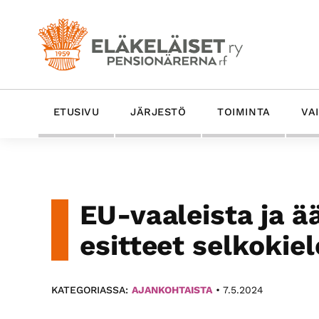
Hyppää
Hyppää
Hyppää
Hyppää
ensisijaiseen
pääsisältöön
ensisijaiseen
alatunnisteeseen
valikkoon
sivupalkkiin
Eläkeläiset
Eläkeläiset
ETUSIVU
JÄRJESTÖ
TOIMINTA
VA
ry
Ry
on
-
Suomen
vanhin
Pensionärerna
eläkeläisten
Rf
EU-vaaleista ja 
etujärjestö
ja
esitteet selkokiel
yhdessä­
olojärjestö.
KATEGORIASSA:
AJANKOHTAISTA
•
7.5.2024
Edistämme
ikäystävällistä