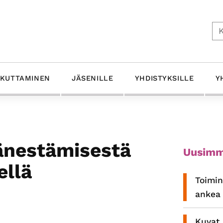
Ets
IKUTTAMINEN
JÄSENILLE
YHDISTYKSILLE
Y
Ensis
äänestämisestä
Uusimm
sivup
ellä
Toimin
ankea 
Kuvat 