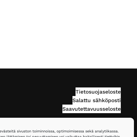
Tietosuojaseloste
Salattu sähköposti
Saavutettavuusseloste
ästeitä sivuston toiminnoissa, optimoimisessa sekä analytiikassa.
n jättäminen tai peruuttaminen voi vaikuttaa haitallisesti tiettyihin