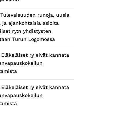
 Tulevaisuuden runoja, uusia
a ja ajankohtaisia asioita
äiset ry:n yhdistysten
ntaan Turun Logomossa
 Eläkeläiset ry eivät kannata
anvapauskokeilun
tamista
 Eläkeläiset ry eivät kannata
anvapauskokeilun
tamista