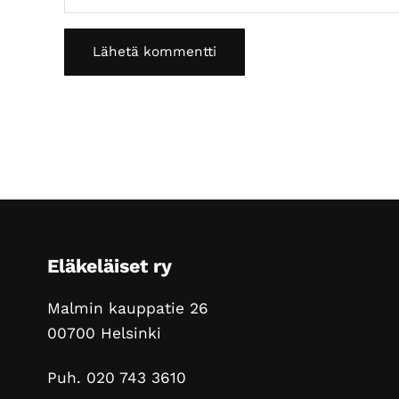
Footer
Eläkeläiset ry
Malmin kauppatie 26
00700 Helsinki
Puh. 020 743 3610