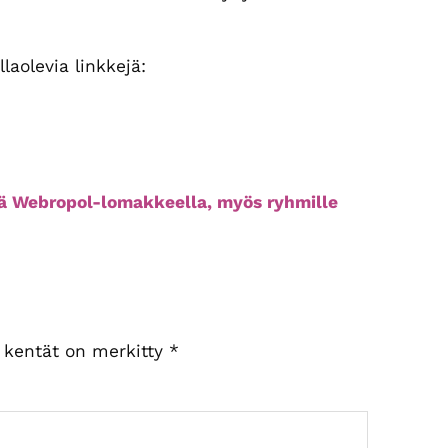
laolevia linkkejä:
lä Webropol-lomakkeella, myös ryhmille
t kentät on merkitty
*