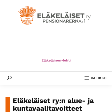
Hyppää
Hyppää
Hyppää
pääsisältöön
ensisijaiseen
alatunnisteeseen
sivupalkkiin
Eläkeläiset
Eläkeläiset
ry
Ry
on
-
Suomen
vanhin
Pensionärerna
Eläkeläinen-lehti
eläkeläisten
Rf
etujärjestö
Etsi
ja
VALIKKO
yhdessä­
olojärjestö.
Edistämme
Eläkeläiset ry:n alue- ja
ikäystävällistä
kuntavaalitavoitteet
yhteiskuntaa.