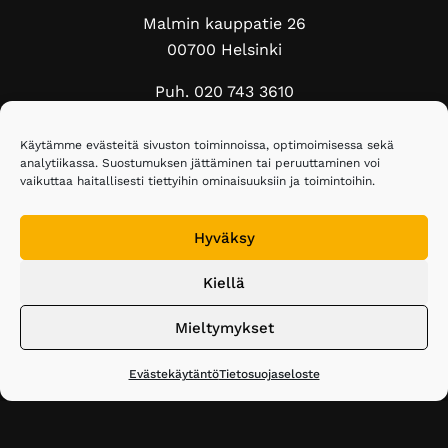
Malmin kauppatie 26
00700 Helsinki
Puh. 020 743 3610
elakelaiset@elakelaiset.fi
Käytämme evästeitä sivuston toiminnoissa, optimoimisessa sekä
analytiikassa. Suostumuksen jättäminen tai peruuttaminen voi
Seuraa meitä sosiaalisessa mediassa:
vaikuttaa haitallisesti tiettyihin ominaisuuksiin ja toimintoihin.
Facebook
Instagram
Bluesky
Hyväksy
Kiellä
Tietosuojaseloste
Mieltymykset
Salattu sähköposti
Saavutettavuusseloste
Liity jäseneksi
Evästekäytäntö
Tietosuojaseloste