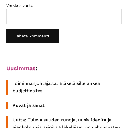
Verkkosivusto
Ensisijainen
Uusimmat
:
sivupalkki
Toiminnanjohtajalta: Eläkeläisille ankea
budjettiesitys
Kuvat ja sanat
Uutta: Tulevaisuuden runoja, uusia ideoita ja
ajankohtaisia asioita Eläkeläiset ry:n yhdistysten