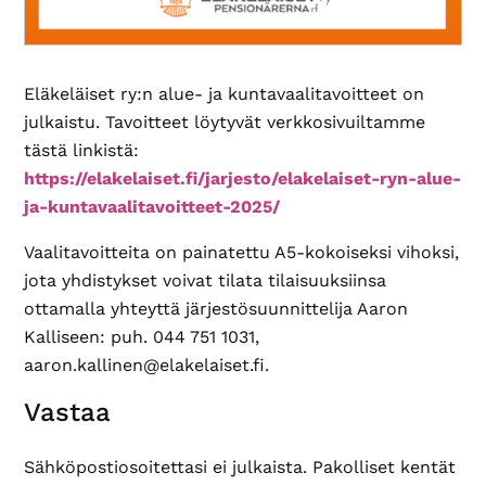
Eläkeläiset ry:n alue- ja kuntavaalitavoitteet on
julkaistu. Tavoitteet löytyvät verkkosivuiltamme
tästä linkistä:
https://elakelaiset.fi/jarjesto/elakelaiset-ryn-alue-
ja-kuntavaalitavoitteet-2025/
Vaalitavoitteita on painatettu A5-kokoiseksi vihoksi,
jota yhdistykset voivat tilata tilaisuuksiinsa
ottamalla yhteyttä järjestösuunnittelija Aaron
Kalliseen: puh. 044 751 1031,
aaron.kallinen@elakelaiset.fi.
Lukijan
Vastaa
vuorovaikutus
Sähköpostiosoitettasi ei julkaista.
Pakolliset kentät