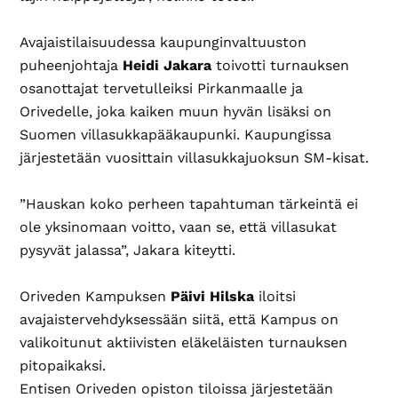
Avajaistilaisuudessa kaupunginvaltuuston
puheenjohtaja
Heidi Jakara
toivotti turnauksen
osanottajat tervetulleiksi Pirkanmaalle ja
Orivedelle, joka kaiken muun hyvän lisäksi on
Suomen villasukkapääkaupunki. Kaupungissa
järjestetään vuosittain villasukkajuoksun SM-kisat.
”Hauskan koko perheen tapahtuman tärkeintä ei
ole yksinomaan voitto, vaan se, että villasukat
pysyvät jalassa”, Jakara kiteytti.
Oriveden Kampuksen
Päivi Hilska
iloitsi
avajaistervehdyksessään siitä, että Kampus on
valikoitunut aktiivisten eläkeläisten turnauksen
pitopaikaksi.
Entisen Oriveden opiston tiloissa järjestetään