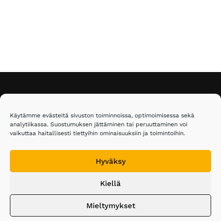
Footer
Eläkeläiset ry
Käytämme evästeitä sivuston toiminnoissa, optimoimisessa sekä
analytiikassa. Suostumuksen jättäminen tai peruuttaminen voi
Malmin kauppatie 26
vaikuttaa haitallisesti tiettyihin ominaisuuksiin ja toimintoihin.
00700 Helsinki
Puh. 020 743 3610
Hyväksy
elakelaiset@elakelaiset.fi
Kiellä
Seuraa meitä sosiaalisessa mediassa:
Mieltymykset