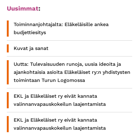
Ensisijainen
Uusimmat
:
sivupalkki
Toiminnanjohtajalta: Eläkeläisille ankea
budjettiesitys
Kuvat ja sanat
Uutta: Tulevaisuuden runoja, uusia ideoita ja
ajankohtaisia asioita Eläkeläiset ry:n yhdistysten
toimintaan Turun Logomossa
EKL ja Eläkeläiset ry eivät kannata
valinnanvapauskokeilun laajentamista
EKL ja Eläkeläiset ry eivät kannata
valinnanvapauskokeilun laajentamista