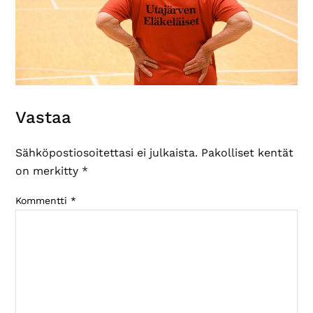
Lukijan
Vastaa
vuorovaikutus
Sähköpostiosoitettasi ei julkaista.
Pakolliset kentät
on merkitty
*
Kommentti
*