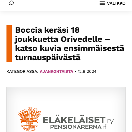
VALIKKO
Paikallis­
yhdistyksemme
eri
puolilla
Boccia keräsi 18
Suomea
joukkuetta Orivedelle –
tarjoavat
katso kuvia ensimmäisestä
monipuolista
turnauspäivästä
toimintaa.
KATEGORIASSA:
AJANKOHTAISTA
•
12.9.2024