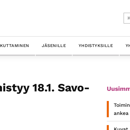
Ets
IKUTTAMINEN
JÄSENILLE
YHDISTYKSILLE
Y
Ensis
istyy 18.1. Savo-
Uusimm
sivup
Toimin
ankea 
Kuvat 