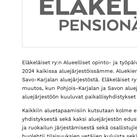
Eläkeläiset ry:n Alueelliset opinto- ja työ
2024 kaikissa aluejärjestöissämme. Aluekier
Savo-Karjalan aluejärjestöstä.
Eläkeläiset r
muutos, kun
Pohjois-Karjalan ja Savon aluej
aluejärjestö
ön kuuluvat paikallisyhdistykset
Kaikkiin aluetapaamisiin kutsutaan kolme ed
yhdistyksestä sekä kaksi aluejärjestön edust
ja ruokailun järjestämisestä sekä osallistuji
huolehtii tilaisuuksien vetäjien kuluista sek