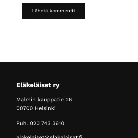
Footer
Eläkeläiset ry
Malmin kauppatie 26
00700 Helsinki
Puh. 020 743 3610
elakelaiset@elakelaiset.fi