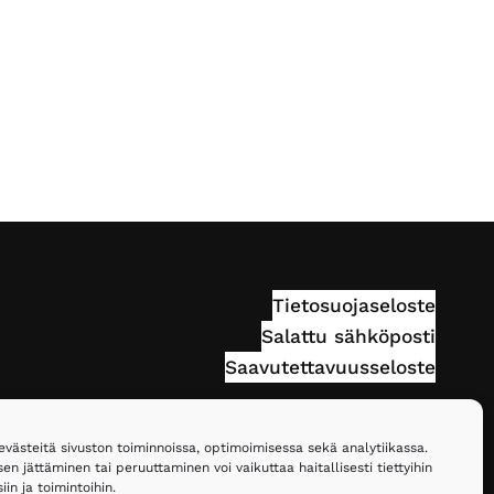
Tietosuojaseloste
Salattu sähköposti
Saavutettavuusseloste
ästeitä sivuston toiminnoissa, optimoimisessa sekä analytiikassa.
n jättäminen tai peruuttaminen voi vaikuttaa haitallisesti tiettyihin
in ja toimintoihin.