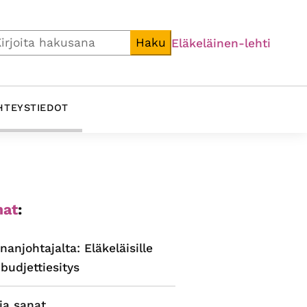
i
Haku
Eläkeläinen-lehti
HTEYSTIEDOT
ijainen
at
:
alkki
nanjohtajalta: Eläkeläisille
budjettiesitys
ja sanat