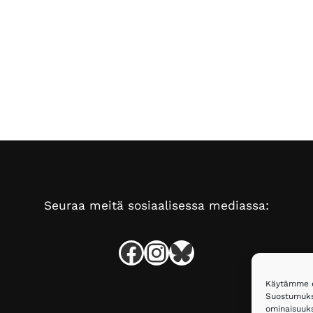
Seuraa meitä sosiaalisessa mediassa:
Facebook
Instagram
Bluesky
Käytämme ev
Suostumukse
ominaisuuksi