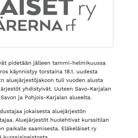
päivät pidetään jälleen tammi-helmikuussa
ros käynnistyy torstaina 18.1. uudesta
y:n aluejärjestöjakoon tuli vuoden alusta
ärjestöt yhdistyivät
.
Uu
teen
Savo-Karjalan
 Savon ja Pohjois-Karjalan alueelta.
ustajaa jokaisesta aluejärjestön
ajaa. Aluejärjestöt huolehtivat kurssitilan
en paikalle saamisesta. Eläkeläiset ry
ä kurssiaineistosta.