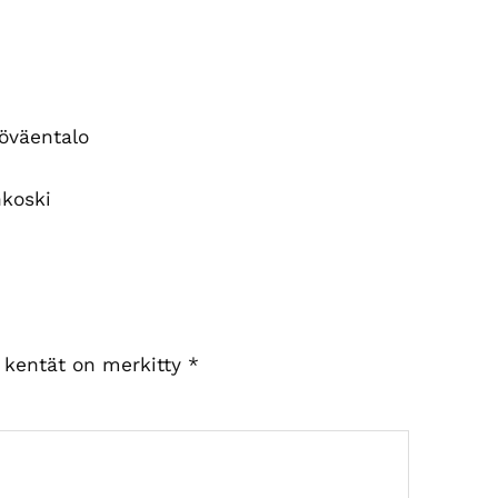
yöväentalo
nkoski
t kentät on merkitty
*