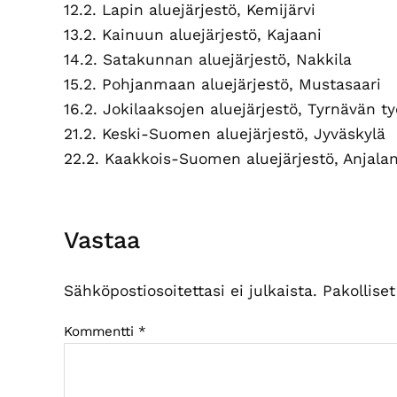
12.2. Lapin aluejärjestö, Kemijärvi
13.2. Kainuun aluejärjestö, Kajaani
14.2. Satakunnan aluejärjestö, Nakkila
15.2. Pohjanmaan aluejärjestö, Mustasaari
16.2. Jokilaaksojen aluejärjestö, Tyrnävän t
21.2. Keski-Suomen aluejärjestö, Jyväskylä
22.2. Kaakkois-Suomen aluejärjestö, Anjala
Lukijan
Vastaa
vuorovaikutus
Sähköpostiosoitettasi ei julkaista.
Pakollise
Kommentti
*