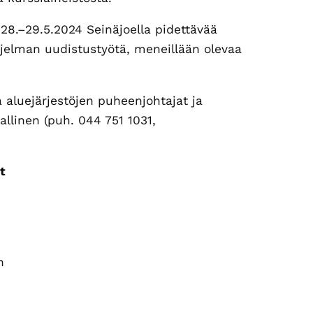
28.–29.5.2024 Seinäjoella pidettävää
hjelman uudistustyötä, meneillään olevaa
a aluejärjestöjen puheenjohtajat ja
Kallinen (puh. 044 751 1031,
t
n