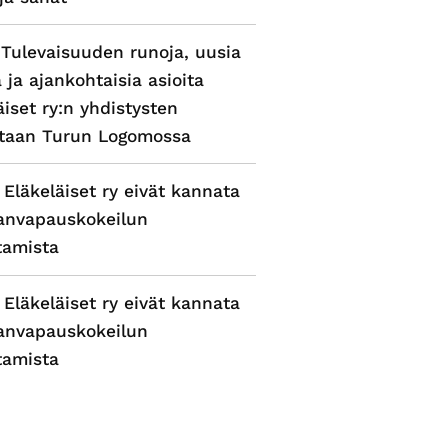
 Tulevaisuuden runoja, uusia
a ja ajankohtaisia asioita
äiset ry:n yhdistysten
ntaan Turun Logomossa
 Eläkeläiset ry eivät kannata
anvapauskokeilun
tamista
 Eläkeläiset ry eivät kannata
anvapauskokeilun
tamista