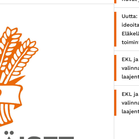
Uutta:
ideoit
Eläkel
toimi
EKL ja
valinn
laajen
EKL ja
valinn
laajen