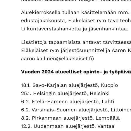
Aluekierroksella tullaan käsittelemään mm. 
edustajakokousta, Eläkeläiset ry:n tavoiteo
Liikuntaverstashanketta ja jäsenhankintaa.
Lisätietoja tapaamisista antavat tarvittaess
Eläkeläiset ry:n järjestösuunnittelija Aaron 
aaron.kallinen@elakelaiset.fi)
Vuoden 2024 alueelliset opinto- ja työpäivä
18.1. Savo-Karjalan aluejärjestö, Kuopio
25.1. Helsingin aluejärjestö, Helsinki
6.2. Etelä-Hämeen aluejärjestö, Lahti
6.2. Varsinais-Suomen aluejärjestö, Littoine
8.2. Pirkanmaan aluejärjestö, Lempäälä
12.2. Uudenmaan aluejärjestö, Vantaa