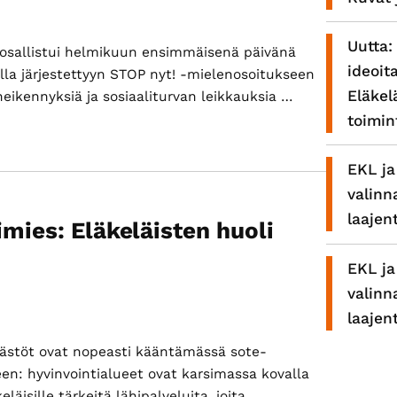
Uutta:
ä osallistui helmikuun ensimmäisenä päivänä
ideoit
illa järjestettyyn STOP nyt! -mielenosoitukseen
Eläkel
eikennyksiä ja sosiaaliturvan leikkauksia …
intorilla
toimi
EKL ja
valinn
laajen
mies: Eläkeläisten huoli
EKL ja
valinn
laajen
äästöt ovat nopeasti kääntämässä sote-
en: hyvinvointialueet ovat karsimassa kovalla
eläisille tärkeitä lähipalveluita, joita