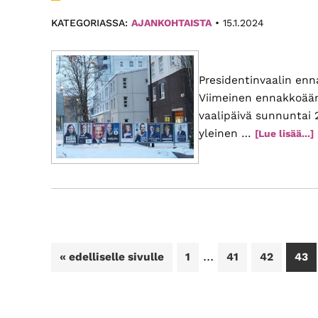
KATEGORIASSA:
AJANKOHTAISTA
•
15.1.2024
Presidentinvaalin enn
Viimeinen ennakkoäänes
vaalipäivä sunnuntai 
yleinen …
[Lue lisää...]
1
1
Välisivut
…
Siirry
Sivu
Sivu
Sivu
Sivu
«
edelliselle sivulle
1
41
42
43
jätetty
k
pois