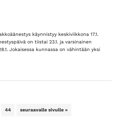
akkoäänestys käynnistyy keskiviikkona 17.1.
tyspäivä on tiistai 23.1. ja varsinainen
28.1. Jokaisessa kunnassa on vähintään yksi
tietoaEnnakkoäänestys
alkaa
keskiviikkona
7.1.,
kotiäänestykseen
ilmoittauduttava
viimeistään
6.1.
Sivu
Siirry
44
seuraavalle sivulle »
ennen
ello
16