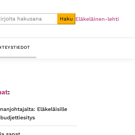
i
Haku
Eläkeläinen-lehti
HTEYSTIEDOT
ijainen
at
:
alkki
nanjohtajalta: Eläkeläisille
budjettiesitys
ja sanat