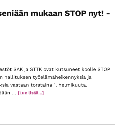
Liikuntatreffit
innostivat
äseniään mukaan STOP nyt! -
Joensuussa
estöt SAK ja STTK ovat kutsuneet koolle STOP
n hallituksen työelämäheikennyksiä ja
ksia vastaan torstaina 1. helmikuuta.
tetään …
tietoaEläkeläiset
[Lue lisää...]
ry
kannustaa
jäseniään
mukaan
STOP
nyt!