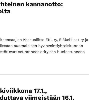
-
yhteinen kannanotto:
mielenosoitukseen
olta
kkeensaajien Keskusliitto EKL ry, Eläkeläiset ry ja
uolissaan suomalaisen hyvinvointiyhteiskunnan
estöt ovat seuranneet erityisen huolestuneena
ietoaKolmen
läkeläisjärjestön
hteinen
annanotto:
eikoimmista
idettävä
viikkona 17.1.,
uolta
uttava viimeistään 16.1.