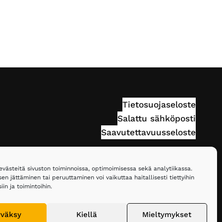
Tietosuojaseloste
Salattu sähköposti
Saavutettavuusseloste
ästeitä sivuston toiminnoissa, optimoimisessa sekä analytiikassa.
n jättäminen tai peruuttaminen voi vaikuttaa haitallisesti tiettyihin
in ja toimintoihin.
väksy
Kiellä
Mieltymykset