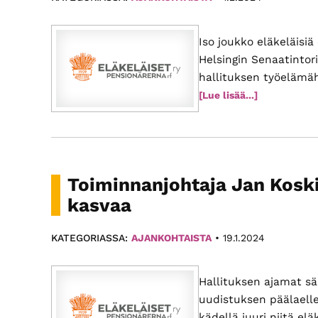
yhteiskuntaa.
Paikallis­
Iso joukko eläkeläisi
yhdistyksemme
Helsingin Senaatintor
eri
hallituksen työelämäh
puolilla
tietoaSenaat
[Lue lisää...]
oltiin
Suomea
heikoimman
tarjoavat
puolella:
monipuolista
Katso
toimintaa.
kuvat
Toiminnanjohtaja Jan Koski
kasvaa
KATEGORIASSA:
AJANKOHTAISTA
•
19.1.2024
Hallituksen ajamat s
uudistuksen päälaelle
kädellä juuri niitä eläk