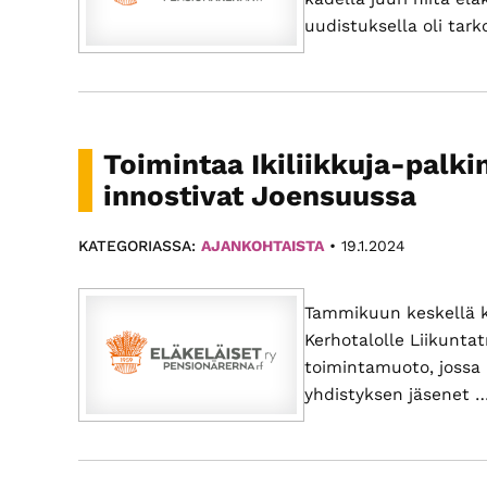
uudistuksella oli tar
Toimintaa Ikiliikkuja-palkin
innostivat Joensuussa
KATEGORIASSA:
AJANKOHTAISTA
•
19.1.2024
Tammikuun keskellä ko
Kerhotalolle Liikuntat
toimintamuoto, jossa 
yhdistyksen jäsenet 