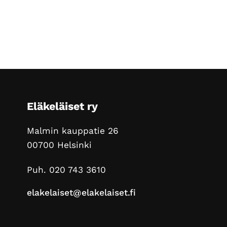
Footer
Eläkeläiset ry
Malmin kauppatie 26
00700 Helsinki
Puh. 020 743 3610
elakelaiset@elakelaiset.fi