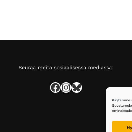
Seuraa meitä sosiaalisessa mediassa:
Facebook
Instagram
Bluesky
Käytämme ev
Suostumukse
ominaisuuksi
Hy