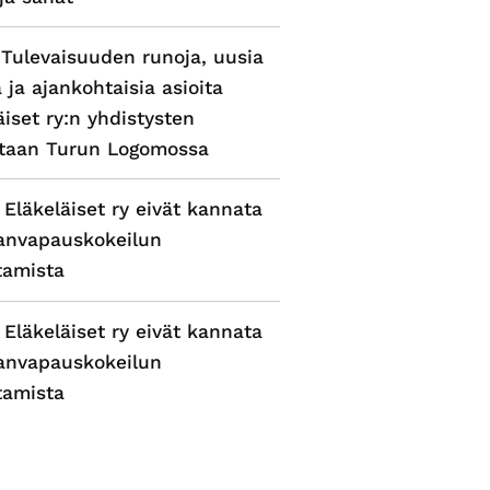
 Tulevaisuuden runoja, uusia
a ja ajankohtaisia asioita
äiset ry:n yhdistysten
ntaan Turun Logomossa
 Eläkeläiset ry eivät kannata
anvapauskokeilun
tamista
 Eläkeläiset ry eivät kannata
anvapauskokeilun
tamista