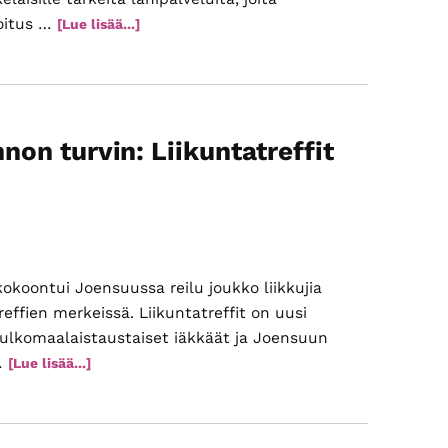
koitus …
tietoaToiminnanjohtaja
[Lue lisää...]
Jan
Koskimies:
Eläkeläisten
huoli
kasvaa
non turvin: Liikuntatreffit
koontui Joensuussa reilu joukko liikkujia
reffien merkeissä. Liikuntatreffit on uusi
ulkomaalaistaustaiset iäkkäät ja Joensuun
…
tietoaToimintaa
[Lue lisää...]
Ikiliikkuja-
palkinnon
turvin: