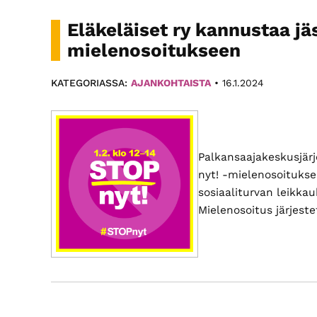
Eläkeläiset ry kannustaa j
mielenosoitukseen
KATEGORIASSA:
AJANKOHTAISTA
•
16.1.2024
Palkansaajakeskusjärj
nyt! -mielenosoitukse
sosiaaliturvan leikkau
Mielenosoitus järjes