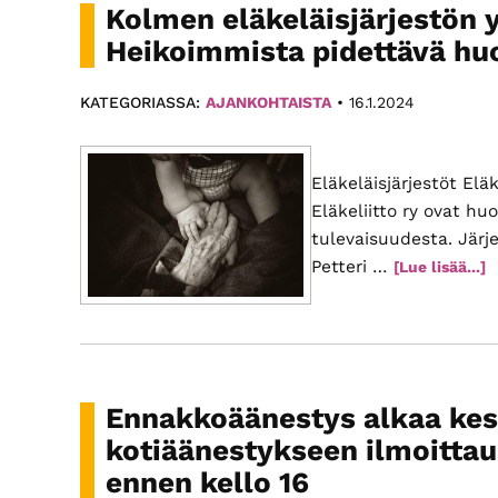
Kolmen eläkeläisjärjestön 
Heikoimmista pidettävä hu
KATEGORIASSA:
AJANKOHTAISTA
•
16.1.2024
Eläkeläisjärjestöt Elä
Eläkeliitto ry ovat h
tulevaisuudesta. Järj
Petteri …
t
[Lue lisää...]
e
y
k
H
p
Ennakkoäänestys alkaa keski
h
kotiäänestykseen ilmoittaud
ennen kello 16