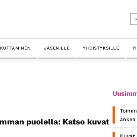
Ets
IKUTTAMINEN
JÄSENILLE
YHDISTYKSILLE
Y
Ensis
Uusimm
sivup
Toimin
ankea 
oimman puolella: Katso kuvat
Kuvat 