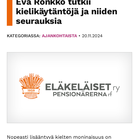
Eva Rönkkö tutkii
Paikallis­
kielikäytäntöjä ja niiden
yhdistyksemme
seurauksia
eri
puolilla
KATEGORIASSA:
AJANKOHTAISTA
•
20.11.2024
Suomea
tarjoavat
monipuolista
toimintaa.
Nopeasti lisääntyvä kielten moninaisuus on