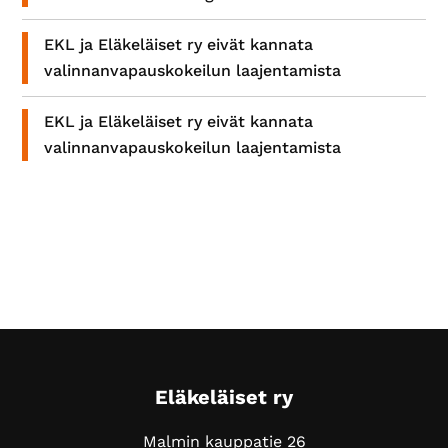
EKL ja Eläkeläiset ry eivät kannata
valinnanvapauskokeilun laajentamista
EKL ja Eläkeläiset ry eivät kannata
valinnanvapauskokeilun laajentamista
Footer
Eläkeläiset ry
Malmin kauppatie 26