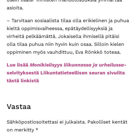
asioita.
– Tarvitaan sosiaalista tilaa olla erikielinen ja puhua
kieltä oppimisvaiheessa, epätäydellisyyksiä ja
virheitä pelkäämättä. Jokaisella ihmisellä pitäisi
olla tilaa puhua niin hyvin kuin osaa. Silloin kielen
oppiminen myös vauhdittuu, Eva Rönkkö toteaa.
Lue lisää
Monikielisyys liikunnassa ja urheilussa-
selvityksestä Liikuntatieteellisen seuran sivuilta
tästä linkistä
Lukijan
Vastaa
vuorovaikutus
Sähköpostiosoitettasi ei julkaista.
Pakolliset kentät
on merkitty
*