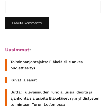
Ensisijainen
Uusimmat
:
sivupalkki
Toiminnanjohtajalta: Eläkeläisille ankea
budjettiesitys
Kuvat ja sanat
Uutta: Tulevaisuuden runoja, uusia ideoita ja
ajankohtaisia asioita Eläkeläiset ry:n yhdistysten
toimintaan Turun Logomossa