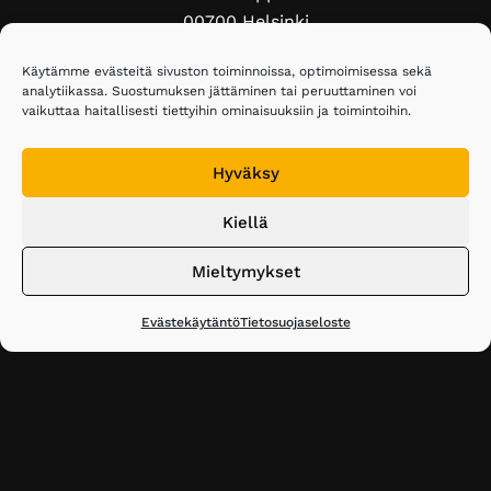
00700 Helsinki
Puh. 020 743 3610
Käytämme evästeitä sivuston toiminnoissa, optimoimisessa sekä
analytiikassa. Suostumuksen jättäminen tai peruuttaminen voi
vaikuttaa haitallisesti tiettyihin ominaisuuksiin ja toimintoihin.
elakelaiset@elakelaiset.fi
Seuraa meitä sosiaalisessa mediassa:
Hyväksy
Facebook
Instagram
Bluesky
Kiellä
Mieltymykset
Tietosuojaseloste
Liity jäseneksi
Evästekäytäntö
Tietosuojaseloste
Salattu sähköposti
Saavutettavuusseloste
·Toteutus ja ylläpito
MMD Networks Oy
·