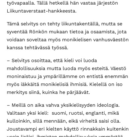
työvapaalla. Tällä hetkellä hän vastaa järjestön
Liikuntaverstaat-hankkeesta.
Tämä selvitys on tehty liikuntakentällä, mutta se
syventää Rönkön mukaan tietoa ja osaamista, jota
voidaan soveltaa myös monikielisen vanhusväestön
kanssa tehtävässä työssä.
– Selvitys osoittaa, että kieli voi luoda
mahdollisuuksia mutta luoda myös esteitä. Väestö
moninaistuu ja ympärillämme on entistä enemmän
myös iäkkäitä monikielisiä ihmisiä. Kielellä on iso
merkitys siinä, kuinka he pärjäävät.
– Meillä on aika vahva yksikielisyyden ideologia.
Valitaan yksi kieli: suomi, ruotsi, englanti, mikä
kulloinkin, sillä mennään, eikä virheitä saisi olla.
Joustavampi eri kielten käyttö rinnakkain kuitenkin
usein lisäisi ihmisten mahdollisuuksia ymmärtää